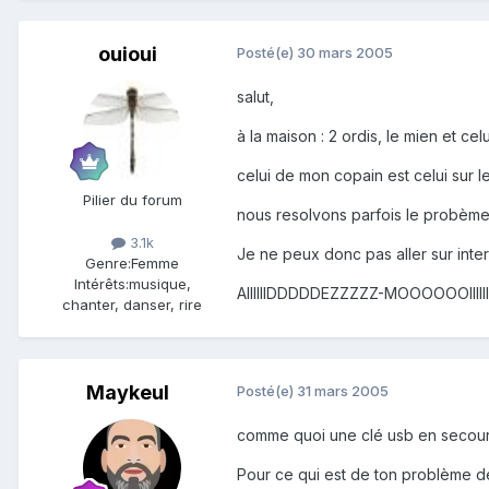
ouioui
Posté(e)
30 mars 2005
salut,
à la maison : 2 ordis, le mien et c
celui de mon copain est celui sur l
Pilier du forum
nous resolvons parfois le probème en
3.1k
Je ne peux donc pas aller sur intern
Genre:
Femme
Intérêts:
musique,
AIIIIIIDDDDDEZZZZZ-MOOOOOOIIIIIIIIII
chanter, danser, rire
Maykeul
Posté(e)
31 mars 2005
comme quoi une clé usb en secours 
Pour ce qui est de ton problème d