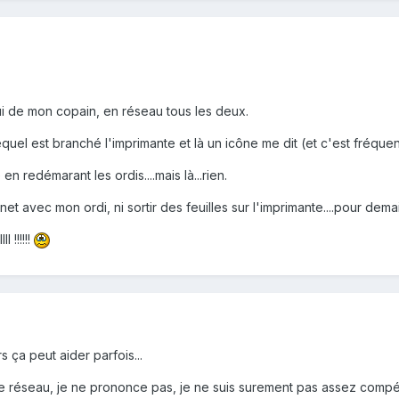
elui de mon copain, en réseau tous les deux.
equel est branché l'imprimante et là un icône me dit (et c'est fréquen
 redémarant les ordis....mais là...rien.
et avec mon ordi, ni sortir des feuilles sur l'imprimante....pour demain
 !!!!!!
ça peut aider parfois...
e réseau, je ne prononce pas, je ne suis surement pas assez compét