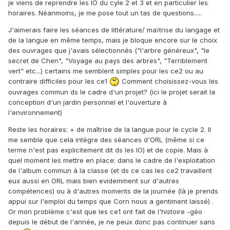
je viens de reprendre les IO du cyle 2 et 3 et en particulier les
horaires. Néanmoins, je me pose tout un tas de questions.....
J'aimerais faire les séances de littérature/ maïtrise du langage et
de la langue en même temps, mais je bloque encore sur le choix
des ouvrages que j'avais sélectionnés ("l'arbre généreux", "le
secret de Chen", "Voyage au pays des arbres", "Terriblement
vert" etc...) certains me semblent simples pour les ce2 ou au
contraire difficiles pour les ce1
Comment choisissez-vous les
ouvrages commun ds le cadre d'un projet? (ici le projet serait la
conception d'un jardin personnel et l'ouverture à
l'environnement)
Reste les horaires: + de maîtrise de la langue pour le cycle 2. Il
me semble que cela intègre des séances d'ORL (même si ce
terme n'est pas explicitement dit ds les IO) et de copie. Mais à
quel moment les mettre en place: dans le cadre de l'exploitation
de l'album commun à la classe (et ds ce cas les ce2 travaillent
eux aussi en ORL mais bien evidemment sur d'autres
compétences) ou à d'autres moments de la journée (là je prends
appui sur l'emploi du temps que Corn nous a gentiment laissé) .
Or mon problème c'est que les ce1 ont fait de l'histoire -géo
depuis le début de l'année, je ne peux donc pas continuer sans