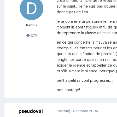
c'est un peu difficile de te répond
sur le sujet.... je ne suis pas doué
donne pas de lien..................
je te conseillerai personnellement
Bannis
moment ils sont fatigués et tu dis 
de reprendre la classe en main aprè
275
en ce qui concerne la mauvaise amb
exemple: les enfants pour et les en
que s'ils ont le "baton de parole" 
longtemps parce que sinon ils n'éco
exiger le silence et rappeller ce q
et s'ils aiment le silence, pourquoi 
petit à petit ils vont progresser.....
bon courage!
pseudoval
Posté(e)
14 octobre 2005