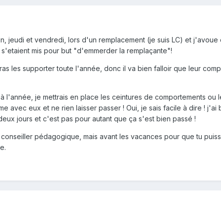
on, jeudi et vendredi, lors d'un remplacement (je suis LC) et j'avoue 
s s'etaient mis pour but "d'emmerder la remplaçante"!
evras les supporter toute l'année, donc il va bien falloir que leur co
 à l'année, je mettrais en place les ceintures de comportements ou l
rme avec eux et ne rien laisser passer ! Oui, je sais facile à dire ! j'ai 
ux jours et c'est pas pour autant que ça s'est bien passé !
 conseiller pédagogique, mais avant les vacances pour que tu puis
e.