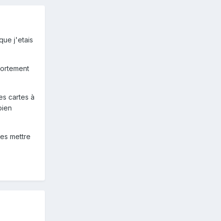
que j'etais
mportement
es cartes à
bien
ses mettre