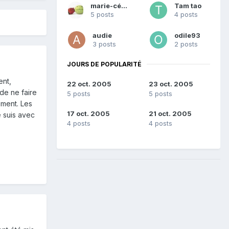
marie-cécile
Tam tao
5 posts
4 posts
audie
odile93
3 posts
2 posts
JOURS DE POPULARITÉ
ent,
22 oct. 2005
23 oct. 2005
 de ne faire
5 posts
5 posts
ement. Les
17 oct. 2005
21 oct. 2005
e suis avec
4 posts
4 posts