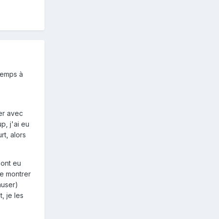
temps à
s
er avec
p, j'ai eu
rt, alors
 ont eu
 de montrer
muser)
, je les