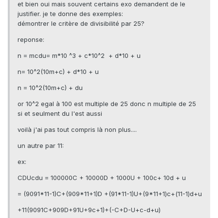
et bien oui mais souvent certains exo demandent de le
justifier. je te donne des exemples:
démontrer le critère de divisibilité par 25?
reponse:
n = mcdu= m*10 ^3 + c*10^2 + d*10 + u
n= 10^2(10m+c) + d*10 + u
n = 10^2(10m+c) + du
or 10^2 egal à 100 est multiple de 25 donc n multiple de 25
si et seulment du l'est aussi
voilà j'ai pas tout compris là non plus....
un autre par 11:
ex:
CDUcdu = 100000C + 10000D + 1000U + 100c+ 10d + u
= (9091*11-1)C+(909*11+1)D +(91*11-1)U+(9*11+1)c+(11-1)d+u
+11(9091C+909D+91U+9c+1)+(-C+D-U+c-d+u)