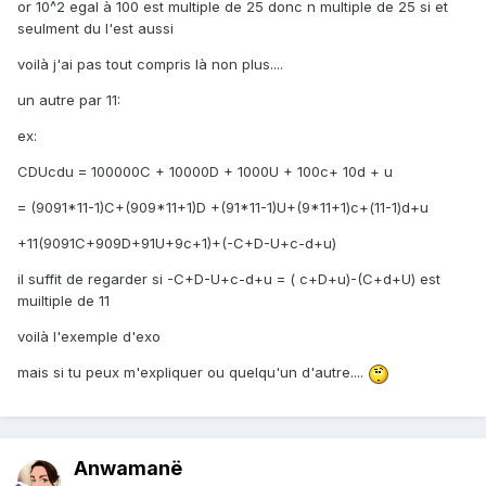
or 10^2 egal à 100 est multiple de 25 donc n multiple de 25 si et
seulment du l'est aussi
voilà j'ai pas tout compris là non plus....
un autre par 11:
ex:
CDUcdu = 100000C + 10000D + 1000U + 100c+ 10d + u
= (9091*11-1)C+(909*11+1)D +(91*11-1)U+(9*11+1)c+(11-1)d+u
+11(9091C+909D+91U+9c+1)+(-C+D-U+c-d+u)
il suffit de regarder si -C+D-U+c-d+u = ( c+D+u)-(C+d+U) est
muiltiple de 11
voilà l'exemple d'exo
mais si tu peux m'expliquer ou quelqu'un d'autre....
Anwamanë