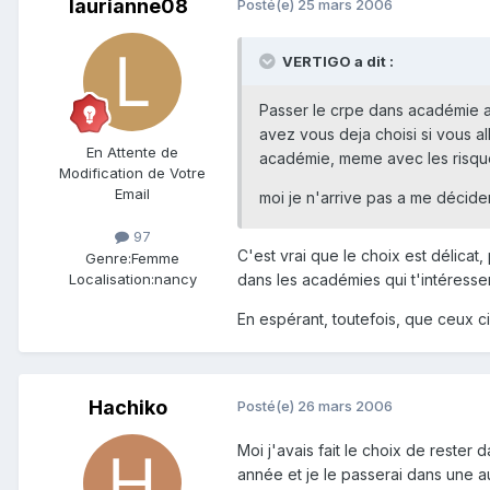
laurianne08
Posté(e)
25 mars 2006
VERTIGO a dit :
Passer le crpe dans académie a
avez vous deja choisi si vous a
En Attente de
académie, meme avec les risqu
Modification de Votre
Email
moi je n'arrive pas a me décid
97
C'est vrai que le choix est délicat
Genre:
Femme
dans les académies qui t'intéressen
Localisation:
nancy
En espérant, toutefois, que ceux ci
Hachiko
Posté(e)
26 mars 2006
Moi j'avais fait le choix de rester 
année et je le passerai dans une a