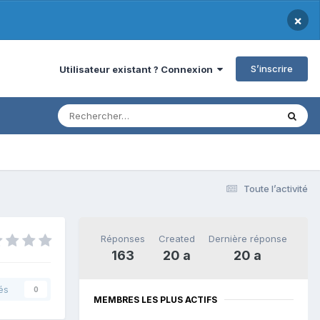
×
S’inscrire
Utilisateur existant ? Connexion
Toute l’activité
Réponses
Created
Dernière réponse
163
20 a
20 a
és
0
MEMBRES LES PLUS ACTIFS