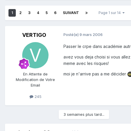
1
2
3
4
5
6
SUIVANT
Page 1 sur 14
VERTIGO
Posté(e)
9 mars 2006
Passer le crpe dans académie autr
avez vous deja choisi si vous all
meme avec les risques!
moi je n'arrive pas a me décider
En Attente de
Modification de Votre
Email
245
3 semaines plus tard...