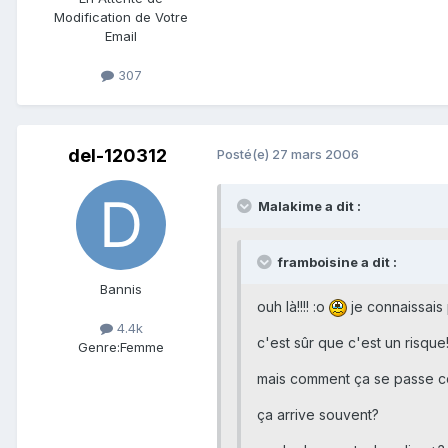
Modification de Votre
Email
307
del-120312
Posté(e)
27 mars 2006
Malakime a dit :
framboisine a dit :
Bannis
ouh là!!!! :o
je connaissais 
4.4k
c'est sûr que c'est un risque!!
Genre:
Femme
mais comment ça se passe 
ça arrive souvent?