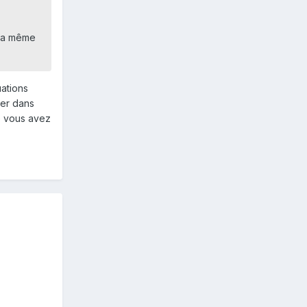
s la même
uations
ser dans
e vous avez