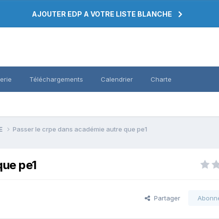
AJOUTER EDP A VOTRE LISTE BLANCHE
erie
Téléchargements
Calendrier
Charte
PE
Passer le crpe dans académie autre que pe1
que pe1
Partager
Abonn