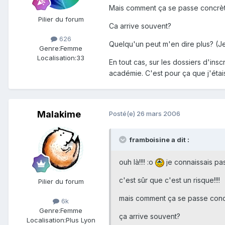
Mais comment ça se passe concrè
Pilier du forum
Ca arrive souvent?
626
Quelqu'un peut m'en dire plus? (Je
Genre:
Femme
Localisation:
33
En tout cas, sur les dossiers d'ins
académie. C'est pour ça que j'étais
Malakime
Posté(e)
26 mars 2006
framboisine a dit :
ouh là!!!! :o
je connaissais pas
c'est sûr que c'est un risque!!!!
Pilier du forum
mais comment ça se passe con
6k
Genre:
Femme
ça arrive souvent?
Localisation:
Plus Lyon