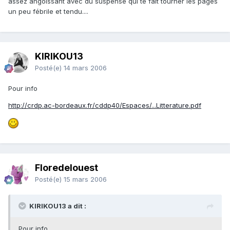
assez angoissant avec du suspense qui te fait tourner les pages
un peu fébrile et tendu....
KIRIKOU13
Posté(e)
14 mars 2006
Pour info
http://crdp.ac-bordeaux.fr/cddp40/Espaces/...Litterature.pdf
Floredelouest
Posté(e)
15 mars 2006
KIRIKOU13 a dit :
Pour info