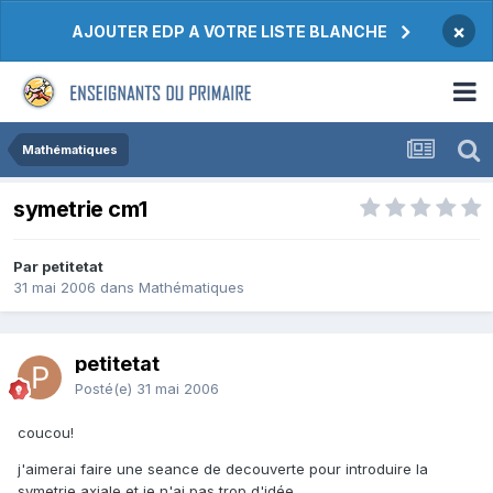
×
AJOUTER EDP A VOTRE LISTE BLANCHE
Mathématiques
symetrie cm1
Par petitetat
31 mai 2006
dans
Mathématiques
petitetat
Posté(e)
31 mai 2006
coucou!
j'aimerai faire une seance de decouverte pour introduire la
symetrie axiale et je n'ai pas trop d'idée...