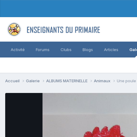
Activité
Forums
Clubs
Blogs
Articles
Gal
Accueil
Galerie
ALBUMS MATERNELLE
Animaux
Une poule