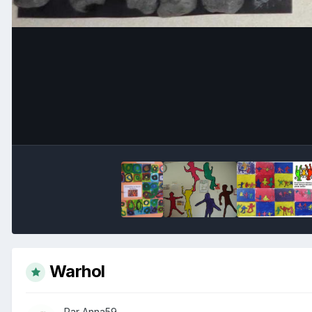
Warhol
Par Anna59