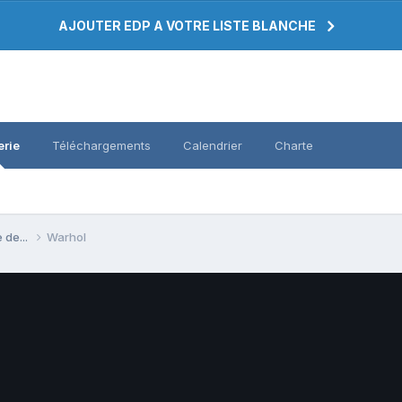
AJOUTER EDP A VOTRE LISTE BLANCHE
erie
Téléchargements
Calendrier
Charte
 de...
Warhol