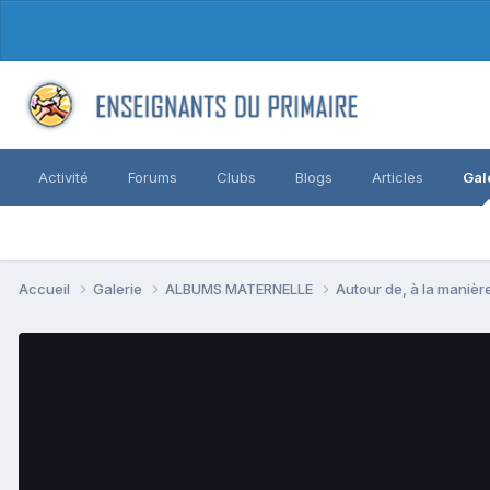
Activité
Forums
Clubs
Blogs
Articles
Gal
Accueil
Galerie
ALBUMS MATERNELLE
Autour de, à la manière