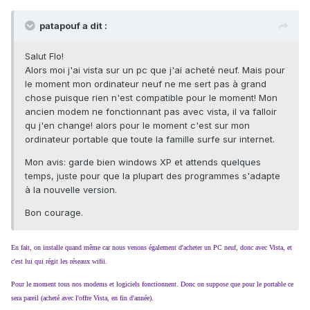
patapouf a dit :
Salut Flo!
Alors moi j'ai vista sur un pc que j'ai acheté neuf. Mais pour
le moment mon ordinateur neuf ne me sert pas à grand
chose puisque rien n'est compatible pour le moment! Mon
ancien modem ne fonctionnant pas avec vista, il va falloir
qu j'en change! alors pour le moment c'est sur mon
ordinateur portable que toute la famille surfe sur internet.
Mon avis: garde bien windows XP et attends quelques
temps, juste pour que la plupart des programmes s'adapte
à la nouvelle version.
Bon courage.
En fait, on installe quand même car nous venons également d'acheter un PC neuf, donc avec Vista, et
c'est lui qui régit les réseaux wifii.
Pour le moment tous nos modems et logiciels fonctionnent. Donc on suppose que pour le portable ce
sera pareil (acheté avec l'offre Vista, en fin d'année).