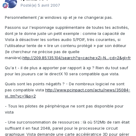
Posté(e)
5 avril 2007
Personnellement j'ai windows xp et je ne changerai pas.
Passons sur l'espionnage supplémentaire de toutes tes activités,
dont je te donne juste un petit exemple : comme la capacité de
Vista à désactiver les sorties audio S/PDIF, très courantes, si
l'utilisateur tente de « lire un contenu protégé » par son éditeur
(le chercheur ne précise pas de quelle
manière).
http://209.85.135.104/search?q=cache:xZj-N...;cd=2&gl=fr
Qu'a t - il de plus a apporter par rapport à xp ? Rien du tout sauf
pour les joueurs car le directX 10 sera compatible que vista.
Quels sont les points négatifs ? - De nombreux logiciel ne sont
pas compatible vista
http://www.pcinpact.com/actu/news/35084-
vi...tm?vc=1&p=2
- Tous les pilotes de périphérique ne sont pas disponible pour
vista
- Une surconsommation de ressources : là où 512Mb de ram était
suffisant il en faut 2048, pareil pour le processeur.le circuit
graphique: Vista demande une carte accélératrice 3D pour gérer