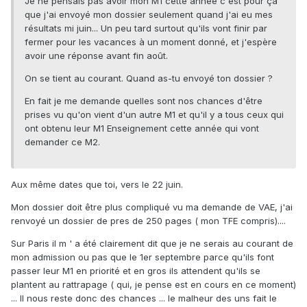
Je ne pensais pas avoir mon M1 cette année c'est pour ça
que j'ai envoyé mon dossier seulement quand j'ai eu mes
résultats mi juin... Un peu tard surtout qu'ils vont finir par
fermer pour les vacances à un moment donné, et j'espère
avoir une réponse avant fin août.
On se tient au courant. Quand as-tu envoyé ton dossier ?
En fait je me demande quelles sont nos chances d'être
prises vu qu'on vient d'un autre M1 et qu'il y a tous ceux qui
ont obtenu leur M1 Enseignement cette année qui vont
demander ce M2.
Aux même dates que toi, vers le 22 juin.
Mon dossier doit être plus compliqué vu ma demande de VAE, j'ai
renvoyé un dossier de pres de 250 pages ( mon TFE compris)....
Sur Paris il m ' a été clairement dit que je ne serais au courant de
mon admission ou pas que le 1er septembre parce qu'ils font
passer leur M1 en priorité et en gros ils attendent qu'ils se
plantent au rattrapage ( qui, je pense est en cours en ce moment)
... Il nous reste donc des chances ... le malheur des uns fait le