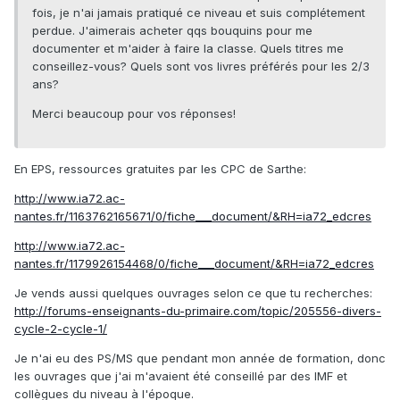
fois, je n'ai jamais pratiqué ce niveau et suis complétement
perdue. J'aimerais acheter qqs bouquins pour me
documenter et m'aider à faire la classe. Quels titres me
conseillez-vous? Quels sont vos livres préférés pour les 2/3
ans?
Merci beaucoup pour vos réponses!
En EPS, ressources gratuites par les CPC de Sarthe:
http://www.ia72.ac-
nantes.fr/1163762165671/0/fiche___document/&RH=ia72_edcres
http://www.ia72.ac-
nantes.fr/1179926154468/0/fiche___document/&RH=ia72_edcres
Je vends aussi quelques ouvrages selon ce que tu recherches:
http://forums-enseignants-du-primaire.com/topic/205556-divers-
cycle-2-cycle-1/
Je n'ai eu des PS/MS que pendant mon année de formation, donc
les ouvrages que j'ai m'avaient été conseillé par des IMF et
collègues du niveau à l'époque.