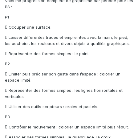
Voici ma progression complète de graphisme par période pour les
PS :
P1
 Occuper une surface.
 Laisser différentes traces et empreintes avec la main, le pied,
les pochoirs, les rouleaux et divers objets à qualités graphiques.
 Représenter des formes simples : le point.
P2
 Limiter puis préciser son geste dans l’espace : colorier un
espace limité.
 Représenter des formes simples : les lignes horizontales et
verticales.
 Utiliser des outils scripteurs : craies et pastels.
P3
 Contrôler le mouvement : colorier un espace limité plus réduit.
 Associer des formes simples : le quadrillage, la croix…