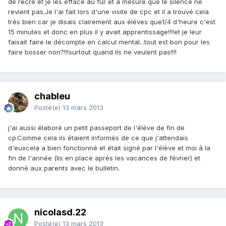
de récré et je les efface au fur et à mesure que le silence ne
revient pas.Je l'ai fait lors d'une visite de cpc et il a trouvé cela
très bien car je disais clairement aux élèves que1/4 d'heure c'est
15 minutes et donc en plus il y avait apprentissage!!!!et je leur
faisait faire le décompte en calcul mental...tout est bon pour les
faire bosser non?!!!surtout quand ils ne veulent pas!!!!
chableu
Posté(e)
13 mars 2013
j'ai aussi élaboré un petit passeport de l'élève de fin de
cp.Comme cela ils étaient informés de ce que j'attendais
d'euxcela a bien fonctionné et était signé par l'élève et moi à la
fin de l'année (lis en place après les vacances de février) et
donné aux parents avec le bulletin.
nicolasd.22
Posté(e)
13 mars 2013