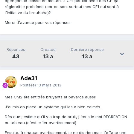
agençant la classe en mettant 2 CE1 par îlot avec des CP ça
réglerait le problème (car ce sont surtout mes CE1 qui sont à
l'initiative du brouhaha)?
Merci d'avance pour vos réponses
Réponses
Created
Dernière réponse
43
13 a
13 a
Ade31
Posté(e)
13 mars 2013
Mes CM2 étaient très bruyants et bavards aussi!
J'ai mis en place un système qui les a bien calmés...
Dès que j'estime qu'il y a trop de bruit, j'écris le mot RECREATION
au tableau.(c'est le 1er avertissement)
Ensuite, à chaque avertissement, je ne dis rien mais j'efface une