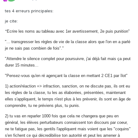
tes 4 erreurs principales:
je cite:
"
Ecrire les noms au tableau avec 1er avertissement, 2e puis punition"
"...
transgresser les règles de vie de la classe alors que l'on en a parlé
je ne sais pas combien de fois"."
"
Attendre le silence complet pour poursuivre, j'ai déjà fait mais ça peut
durer 15 minutes...
"
Pensez-vous qu'en ré agençant la classe en mettant 2 CE1 par îlot"
1) action/réaction => infraction, sanction, on ne discute pas, ils ont eu
les règles de la classe, tu les as élaborées, présentées, maintenant
elles s'appliquent, le temps n'est plus à les prévenir, ils sont en âge de
comprendre, tu ne préviens plus, tu punis.
2) tu vas en reparler 1000 fois que cela ne changera que peu en
général, les élèves perturbateurs connaissent ton discours par coeur,
ne te fatigue pas, les gentils l'appliquent mais voient que les "coquins"
s'en fichent ce qui décredibilise ton autorité et peut les amener à