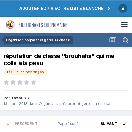
×
AJOUTER EDP A VOTRE LISTE BLANCHE
Organiser, préparer et gérer sa classe
réputation de classe "brouhaha" qui me
colle à la peau
réduire les bavardages
Par Tazou66
13 mars 2013
dans
Organiser, préparer et gérer sa classe
PRÉCÉDENT
Page 1 sur 4
SUIVANT