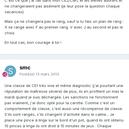
C'est ce que j'ai fait dans mon CE2/CM1, et les élèves adorent et
ne changeraient pas aisément (je leur pose la question chaque
vacances).
Mais ça ne changera pas le rang, sauf si tu fais un plan de rang :
X se range avec F au premier rang. V avec J au second et pas le
choix.
En tout cas, bon courage à toi !
smc
Posté(e)
13 mars 2013
Une classe de CE1 très vive et même diagnostic (j'ai pourtant une
réputation de maîtresse sévère) de plus, ils en profitent un max le
mardi quand je suis déchargée. Les sanctions ne fonctionnent
pas vraiment, j'ai donc opté pour la carotte. Comme c'est un
comportement de classe, c'est aussi une récompense de classe.
S'ils sont rangés, s'ils changent d'activité dans le calme... Je
place une pince à linge sur le bord d'un pot, quand ils ont obtenu
10 pinces à linge ils ont droit à 15 minutes de jeux . Chaque