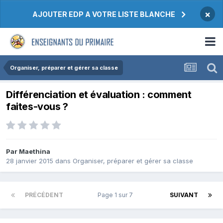
×
AJOUTER EDP A VOTRE LISTE BLANCHE
Organiser, préparer et gérer sa classe
Différenciation et évaluation : comment
faites-vous ?
Par Maethina
28 janvier 2015
dans
Organiser, préparer et gérer sa classe
PRÉCÉDENT
Page 1 sur 7
SUIVANT