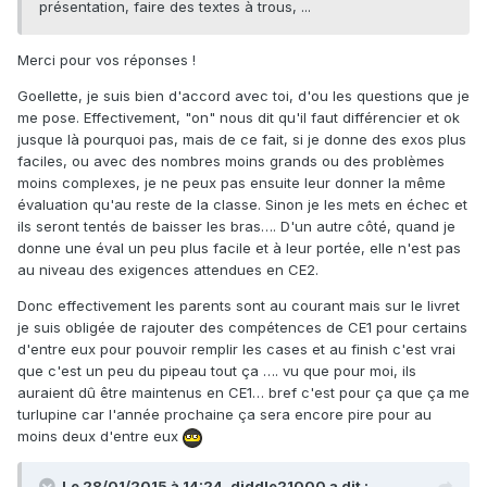
présentation, faire des textes à trous, ...
Merci pour vos réponses !
Goellette, je suis bien d'accord avec toi, d'ou les questions que je
me pose. Effectivement, "on" nous dit qu'il faut différencier et ok
jusque là pourquoi pas, mais de ce fait, si je donne des exos plus
faciles, ou avec des nombres moins grands ou des problèmes
moins complexes, je ne peux pas ensuite leur donner la même
évaluation qu'au reste de la classe. Sinon je les mets en échec et
ils seront tentés de baisser les bras…. D'un autre côté, quand je
donne une éval un peu plus facile et à leur portée, elle n'est pas
au niveau des exigences attendues en CE2.
Donc effectivement les parents sont au courant mais sur le livret
je suis obligée de rajouter des compétences de CE1 pour certains
d'entre eux pour pouvoir remplir les cases et au finish c'est vrai
que c'est un peu du pipeau tout ça …. vu que pour moi, ils
auraient dû être maintenus en CE1… bref c'est pour ça que ça me
turlupine car l'année prochaine ça sera encore pire pour au
moins deux d'entre eux
Le 28/01/2015 à 14:24, diddle21000 a dit :