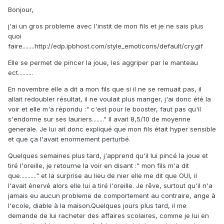
Bonjour,
j'ai un gros probleme avec l'instit de mon fils et je ne sais plus
quoi
faire........http://edp.ipbhost.com/style_emoticons/default/cry.gif
Elle se permet de pincer la joue, les aggriper par le manteau
ect..........
En novembre elle a dit a mon fils que si il ne se remuait pas, il
allait redoubler résultat, il ne voulait plus manger, j'ai donc été la
voir et elle m'a répondu :" c'est pour le booster, faut pas qu'il
s'endorme sur ses lauriers........" Il avait 8,5/10 de moyenne
generale. Je lui ait donc expliqué que mon fils était hyper sensible
et que ça l'avait enormement perturbé.
Quelques semaines plus tard, j'apprend qu'il lui pincé la joue et
tiré l'oreille, je retourne la voir en disant :" mon fils m'a dit
que..........." et la surprise au lieu de nier elle me dit que OUI, il
l'avait énervé alors elle lui a tiré l'oreille. Je rêve, surtout qu'il n'a
jamais eu aucun probleme de comportement au contraire, ange à
l'ecole, diable à la maison.Quelques jours plus tard, il me
demande de lui racheter des affaires scolaires, comme je lui en