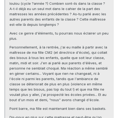
loulou (cycle ?année ?) Combien sont-ils dans la classe ?
A-t-il déjà eu un seul mot dans le cahier de la part des
maitresses les années précédentes ? As-tu parlé avec les
autres parents des enfants de la classe ? Cette maîtresse
est-elle là depuis longtemps ?
Avec ce genre d'éléments, tu pourrais nous éclairer un peu
plus.
Personnellement, à la rentrée, j'ai eu maille à partir avec la
maîtresse de ma fille CM2 (et directrice d'école), qui collait
des bisous à tous les enfants, quelle que soit leur classe,
matin, midi et soir. J'en ai parlé aux parents d'élèves, et
personne ne semblait choqué. Ma réaction a même semblé
en gèner certains... Voyant que rien ne changeait, ni à
l'école ni parmi les parents, tandis que l'ambiance de
classe se déteriorait de plus en plus (violence en même
temps que les bisous, pas top du tout !) et que ma fille ne
voulait plus y aller, j'ai prospecté les écoles privées... Et au
bout d'un mois et demi, "nous" avons changé d'école.
Point barre, ma fille est maintenant bien dans ses baskets.
Dis-nous en plus sur cette maitresse et peut-être qu'on