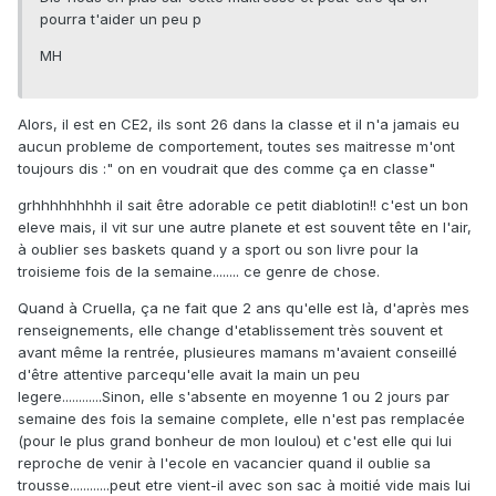
pourra t'aider un peu p
MH
Alors, il est en CE2, ils sont 26 dans la classe et il n'a jamais eu
aucun probleme de comportement, toutes ses maitresse m'ont
toujours dis :" on en voudrait que des comme ça en classe"
grhhhhhhhhh il sait être adorable ce petit diablotin!! c'est un bon
eleve mais, il vit sur une autre planete et est souvent tête en l'air,
à oublier ses baskets quand y a sport ou son livre pour la
troisieme fois de la semaine........ ce genre de chose.
Quand à Cruella, ça ne fait que 2 ans qu'elle est là, d'après mes
renseignements, elle change d'etablissement très souvent et
avant même la rentrée, plusieures mamans m'avaient conseillé
d'être attentive parcequ'elle avait la main un peu
legere............Sinon, elle s'absente en moyenne 1 ou 2 jours par
semaine des fois la semaine complete, elle n'est pas remplacée
(pour le plus grand bonheur de mon loulou) et c'est elle qui lui
reproche de venir à l'ecole en vacancier quand il oublie sa
trousse............peut etre vient-il avec son sac à moitié vide mais lui