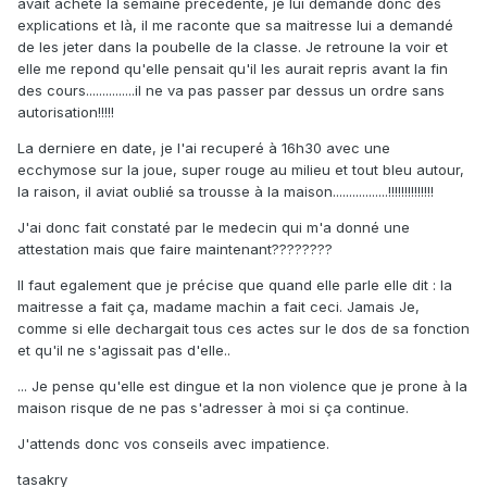
avait acheté la semaine précédente, je lui demande donc des
explications et là, il me raconte que sa maitresse lui a demandé
de les jeter dans la poubelle de la classe. Je retroune la voir et
elle me repond qu'elle pensait qu'il les aurait repris avant la fin
des cours...............il ne va pas passer par dessus un ordre sans
autorisation!!!!!
La derniere en date, je l'ai recuperé à 16h30 avec une
ecchymose sur la joue, super rouge au milieu et tout bleu autour,
la raison, il aviat oublié sa trousse à la maison.................!!!!!!!!!!!!!!
J'ai donc fait constaté par le medecin qui m'a donné une
attestation mais que faire maintenant????????
Il faut egalement que je précise que quand elle parle elle dit : la
maitresse a fait ça, madame machin a fait ceci. Jamais Je,
comme si elle dechargait tous ces actes sur le dos de sa fonction
et qu'il ne s'agissait pas d'elle..
... Je pense qu'elle est dingue et la non violence que je prone à la
maison risque de ne pas s'adresser à moi si ça continue.
J'attends donc vos conseils avec impatience.
tasakry