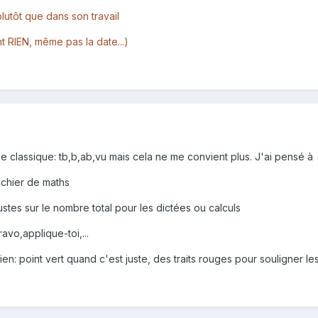
utôt que dans son travail
nt RIEN, même pas la date...)
ème classique: tb,b,ab,vu mais cela ne me convient plus. J'ai pensé à
ichier de maths
tes sur le nombre total pour les dictées ou calculs
avo,applique-toi,...
en: point vert quand c'est juste, des traits rouges pour souligner les 