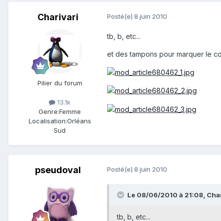
Charivari
Posté(e)
8 juin 2010
tb, b, etc...
et des tampons pour marquer le c
Pilier du forum
13.1k
Genre:
Femme
Localisation:
Orléans
Sud
pseudoval
Posté(e)
8 juin 2010
Le 08/06/2010 à 21:08, Chari
tb, b, etc...