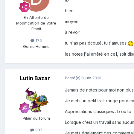
bien
En Attente de
moyen
Modification de Votre
Email
à revoir
175
tu n'as pas écouté, tu t'amuses
Genre:
Homme
les notes j'ai arrêté en ce1, soit dis
Lutin Bazar
Posté(e)
8 juin 2010
Jamais de notes pour moi non plus
Je mets un petit trait rouge pour m
Appréciations classiques : b ou tb
Pilier du forum
Lorsque c'est un travail sans aucune
937
Je mets également des commentaires