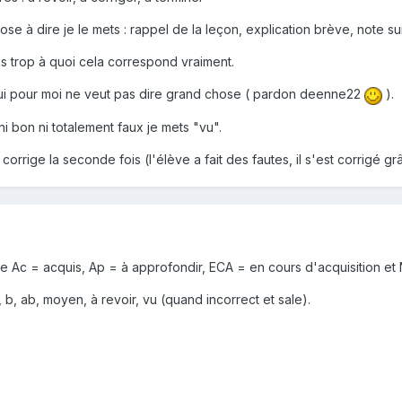
hose à dire je le mets : rappel de la leçon, explication brève, note s
pas trop à quoi cela correspond vraiment.
ui pour moi ne veut pas dire grand chose ( pardon deenne22
).
i bon ni totalement faux je mets "vu".
orrige la seconde fois (l'élève a fait des fautes, il s'est corrigé g
ode Ac = acquis, Ap = à approfondir, ECA = en cours d'acquisition et
b, b, ab, moyen, à revoir, vu (quand incorrect et sale).