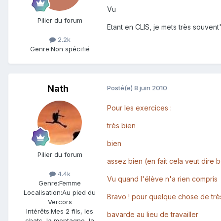
Vu
Pilier du forum
Etant en CLIS, je mets très souvent
2.2k
Genre:
Non spécifié
Nath
Posté(e)
8 juin 2010
Pour les exercices :
très bien
bien
Pilier du forum
assez bien (en fait cela veut dire b
4.4k
Vu quand l'élève n'a rien compris
Genre:
Femme
Localisation:
Au pied du
Bravo ! pour quelque chose de très
Vercors
Intérêts:
Mes 2 fils, les
bavarde au lieu de travailler
chats, la montagne, la