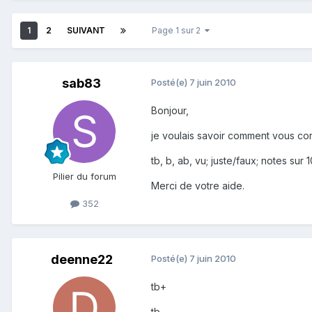
1
2
SUIVANT
Page 1 sur 2
sab83
Posté(e)
7 juin 2010
Bonjour,
je voulais savoir comment vous corr
tb, b, ab, vu; juste/faux; notes sur
Pilier du forum
Merci de votre aide.
352
deenne22
Posté(e)
7 juin 2010
tb+
tb