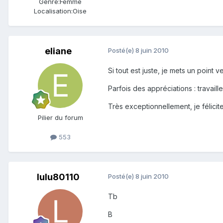
Genre:
Femme
Localisation:
Oise
eliane
Posté(e)
8 juin 2010
Si tout est juste, je mets un point 
Parfois des appréciations : travaill
Très exceptionnellement, je félicite 
Pilier du forum
553
lulu80110
Posté(e)
8 juin 2010
Tb
B