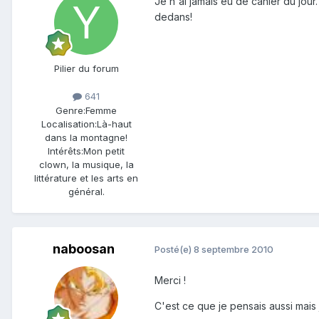
Je n'ai jamais eu de cahier du jour
dedans!
Pilier du forum
641
Genre:
Femme
Localisation:
Là-haut
dans la montagne!
Intérêts:
Mon petit
clown, la musique, la
littérature et les arts en
général.
naboosan
Posté(e)
8 septembre 2010
Merci !
C'est ce que je pensais aussi mais j