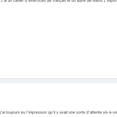
. J'ai un cahier d'exercices de français et un autre de maths. L'impo
'ai toujours eu l'impression qu'il y avait une sorte d'attente vis-à-vi