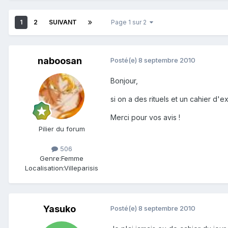
1
2
SUIVANT
Page 1 sur 2
naboosan
Posté(e)
8 septembre 2010
Bonjour,
si on a des rituels et un cahier d'
Merci pour vos avis !
Pilier du forum
506
Genre:
Femme
Localisation:
Villeparisis
Yasuko
Posté(e)
8 septembre 2010