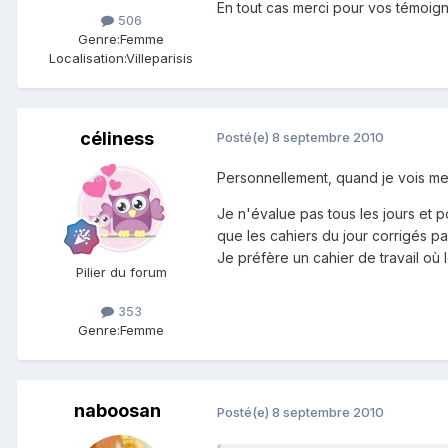
En tout cas merci pour vos témoig
506
Genre:
Femme
Localisation:
Villeparisis
céliness
Posté(e)
8 septembre 2010
Personnellement, quand je vois mes
Je n'évalue pas tous les jours et po
que les cahiers du jour corrigés pa
Je préfère un cahier de travail où
Pilier du forum
353
Genre:
Femme
naboosan
Posté(e)
8 septembre 2010