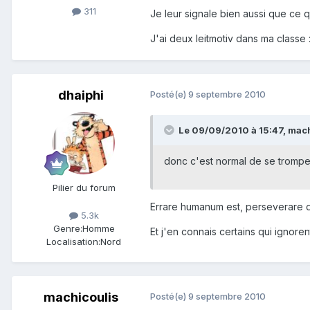
311
Je leur signale bien aussi que ce qu
J'ai deux leitmotiv dans ma classe
dhaiphi
Posté(e)
9 septembre 2010
Le 09/09/2010 à 15:47, machi
donc c'est normal de se trompe
Pilier du forum
Errare humanum est, perseverare d
5.3k
Genre:
Homme
Et j'en connais certains qui ignore
Localisation:
Nord
machicoulis
Posté(e)
9 septembre 2010