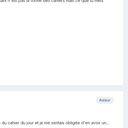
rtant n'est pas la forme des cahiers mais ce que tu mets
Auteur
s du cahier du jour et je me sentais obligée d'en avoir un...