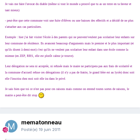
Je vais me faire l'avocat du diable (même si tout le monde a prouvé que tu as un texte en ta faveur et
tant mieux)
- peut-être que cette commune voit une fuite d'élèves ou une baisses des effectifs et a décidé de ne plus
s'attacher aux cas particuliers.
Exemple : hier j'ai fait visiter l'école à des parents qui ne peuvent/veulent pas scolariser leur enfants sur
leur commune de résidence. Ils avancent beaucoup d'arguments mais le premier et le plus important (et
qu'ils disent à demi-mot) c'est qu'ils ne veulent pas scolariser leur enfant dans une école comme la
mienne (en ZEP, RRS, elle est plutôt calme je trouve).
Leur dérogation ne sera ni acceptée, ni refusée mais le maire ne participera pas aux frais de scolarité et
la commune d'accueil refuse ces dérogations (il n'y a pas de fratrie, le grand frère est au lycée) donc soit
elle l'inscrira chez moi soit elle ira dans le privé.
Je sais bien que toi ce n'est pas pour ces raisons mais comme on entend toutes sortes de raisons, le
mairie a peut-être dit stop
mematonneau
Posté(e)
19 juin 2011