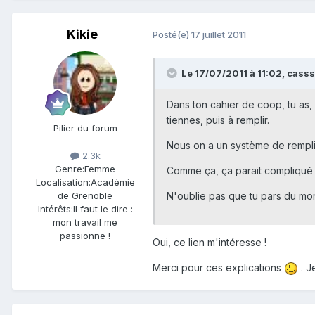
Kikie
Posté(e)
17 juillet 2011
Le 17/07/2011 à 11:02, casssi
Dans ton cahier de coop, tu as
tiennes, puis à remplir.
Pilier du forum
Nous on a un système de rempliss
2.3k
Genre:
Femme
Comme ça, ça parait compliqué ma
Localisation:
Académie
de Grenoble
N'oublie pas que tu pars du mo
Intérêts:
Il faut le dire :
mon travail me
passionne !
Oui, ce lien m'intéresse !
Merci pour ces explications
. J