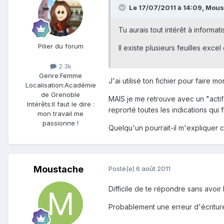
Le 17/07/2011 à 14:09, Moust
Tu aurais tout intérêt à informati
Pilier du forum
Il existe plusieurs feuilles exce
2.3k
Genre:
Femme
J'ai utilisé ton fichier pour faire m
Localisation:
Académie
de Grenoble
MAIS je me retrouve avec un "actif"
Intérêts:
Il faut le dire :
reprorté toutes les indications qui
mon travail me
passionne !
Quelqu'un pourrait-il m'expliquer 
Moustache
Posté(e)
6 août 2011
Difficile de te répondre sans avoir
Probablement une erreur d'écriture,