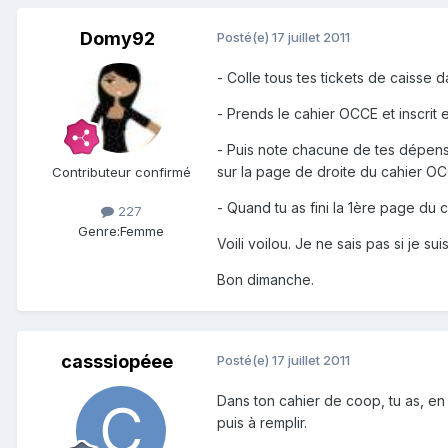
Domy92
Posté(e)
17 juillet 2011
- Colle tous tes tickets de caisse
- Prends le cahier OCCE et inscrit
- Puis note chacune de tes dépense
sur la page de droite du cahier OC
Contributeur confirmé
- Quand tu as fini la 1ère page du
227
Genre:
Femme
Voili voilou. Je ne sais pas si je su
Bon dimanche.
casssiopéee
Posté(e)
17 juillet 2011
Dans ton cahier de coop, tu as, e
puis à remplir.