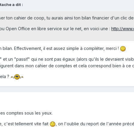
ache a dit :
ser ton cahier de coop, tu aurais ainsi ton bilan financier d'un clic de
l ou Open Office en libre service sur le net, en voici une :
http://www.
on bilan. Effectivement, il est assez simple à compléter, merci !
 et un "passif" qui ne sont pas égaux (alors qu'ils le devraient vis
 figurent dans mon cahier de comptes et cela correspond bien à ce qu
cela ?
 les comptes sous les yeux.
 c'est tellement vite fait
, on l'oublie du report de l'année précéde