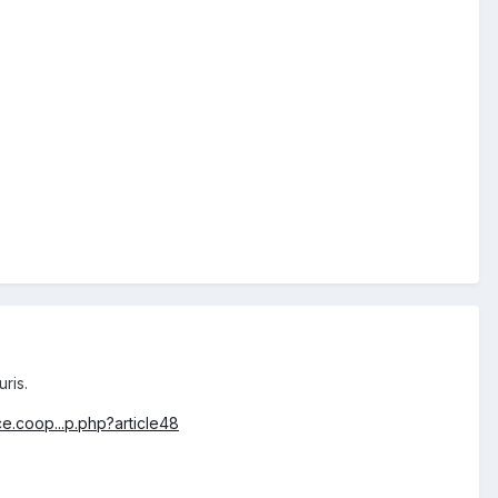
uris.
e.coop...p.php?article48