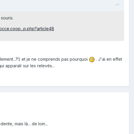
 souris.
occe.coop...p.php?article48
iblement...?!) et je ne comprends pas pourquoi
. J'ai en effet
i apparaîr sur les relevés...
nte, mais là... de loin...