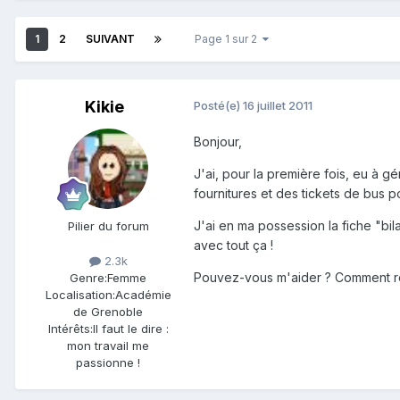
1
2
SUIVANT
Page 1 sur 2
Kikie
Posté(e)
16 juillet 2011
Bonjour,
J'ai, pour la première fois, eu à g
fournitures et des tickets de bus po
J'ai en ma possession la fiche "bila
Pilier du forum
avec tout ça !
2.3k
Pouvez-vous m'aider ? Comment r
Genre:
Femme
Localisation:
Académie
de Grenoble
Intérêts:
Il faut le dire :
mon travail me
passionne !