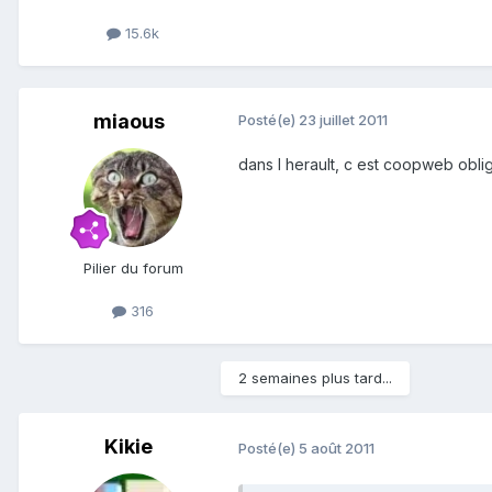
15.6k
miaous
Posté(e)
23 juillet 2011
dans l herault, c est coopweb oblig
Pilier du forum
316
2 semaines plus tard...
Kikie
Posté(e)
5 août 2011