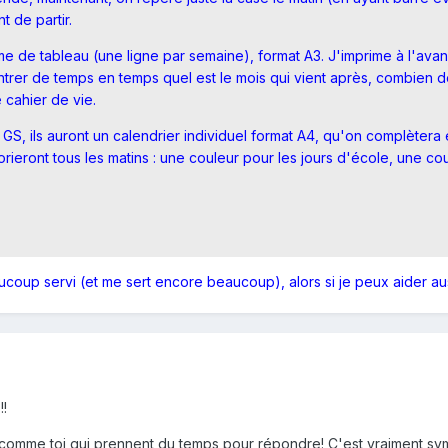
t de partir.
e de tableau (une ligne par semaine), format A3. J'imprime à l'avanc
rer de temps en temps quel est le mois qui vient après, combien de 
 cahier de vie.
 GS, ils auront un calendrier individuel format A4, qu'on complèter
orieront tous les matins : une couleur pour les jours d'école, une co
oup servi (et me sert encore beaucoup), alors si je peux aider auss
!!
comme toi qui prennent du temps pour répondre! C'est vraiment sy