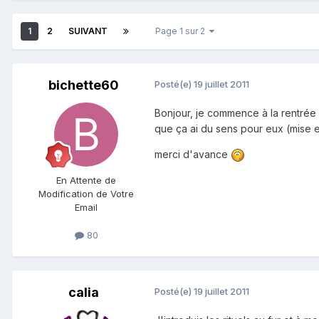
1
2
SUIVANT
Page 1 sur 2
bichette60
Posté(e)
19 juillet 2011
Bonjour, je commence à la rentrée
que ça ai du sens pour eux (mise en 
merci d'avance
En Attente de
Modification de Votre
Email
80
calia
Posté(e)
19 juillet 2011