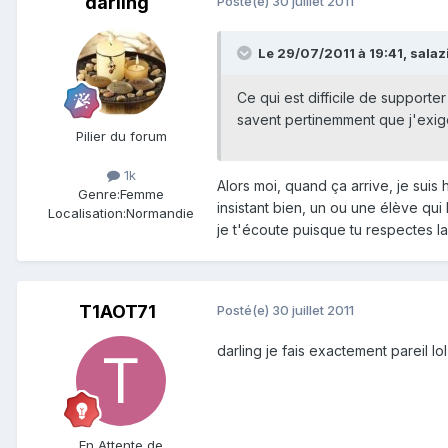
darling
Posté(e)
30 juillet 2011
Le 29/07/2011 à 19:41, salazie
Ce qui est difficile de supporter
savent pertinemment que j'exige
Pilier du forum
1k
Alors moi, quand ça arrive, je suis 
Genre:
Femme
insistant bien, un ou une élève qui
Localisation:
Normandie
je t'écoute puisque tu respectes la
T1AOT71
Posté(e)
30 juillet 2011
darling je fais exactement pareil lo
En Attente de