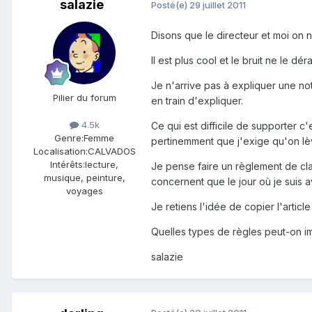
salazie
Posté(e)
29 juillet 2011
Disons que le directeur et moi on n
Il est plus cool et le bruit ne le dé
Je n'arrive pas à expliquer une no
Pilier du forum
en train d'expliquer.
4.5k
Ce qui est difficile de supporter c'
Genre:
Femme
pertinemment que j'exige qu'on lèv
Localisation:
CALVADOS
Intérêts:
lecture,
Je pense faire un règlement de class
musique, peinture,
concernent que le jour où je suis 
voyages
Je retiens l'idée de copier l'artic
Quelles types de règles peut-on i
salazie