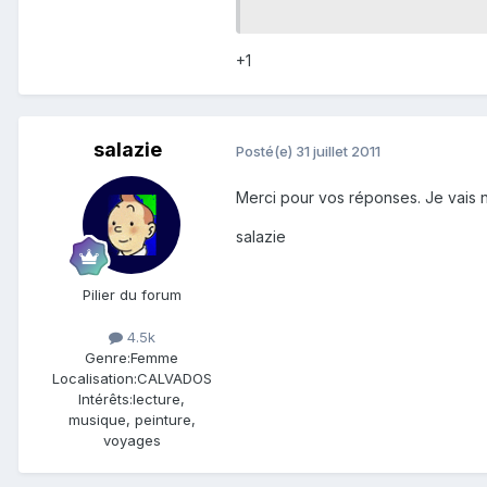
+1
salazie
Posté(e)
31 juillet 2011
Merci pour vos réponses. Je vais no
salazie
Pilier du forum
4.5k
Genre:
Femme
Localisation:
CALVADOS
Intérêts:
lecture,
musique, peinture,
voyages