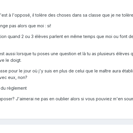
'est à l'opposé, il tolère des choses dans sa classe que je ne tolèr
range pas alors que moi : si!
tion quand 2 ou 3 élèves parlent en même temps que moi ou font des i
est aussi lorsque tu poses une question et là tu as plusieurs élèves q
e le doigt.
e pour le jour où j'y suis en plus de celui que le maître aura établi
avec eux, non?
le du règlement
mposer? J'aimerai ne pas en oublier alors si vous pouviez m'en sou