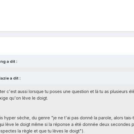
g a dit :
zie a dit :
rter c'est aussi lorsque tu poses une question et là tu as plusieurs él
ige qu'on lève le doigt.
is hyper sèche, du genre "je ne t'ai pas donné la parole, alors tais-t
 qui lève le doigt même si la réponse a été donnée deux secondes plu
espectes la règle et que tu lèves le doigt").