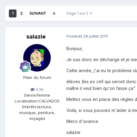
1
2
SUIVANT
Page 1 sur 2
salazie
Posté(e)
29 juillet 2011
Bonjour,
Je suis donc en décharge et je me
Cette année, j'ai eu le problème 
Pilier du forum
élèves (les ex cm1 qui seront donc 
maître il veut bien qu'on fasse ça" 
4.5k
Genre:
Femme
Mettez vous en place des règles di
Localisation:
CALVADOS
Intérêts:
lecture,
Voilà, si vous pouviez m'aider à 
musique, peinture,
voyages
Merci d'avance
salazie