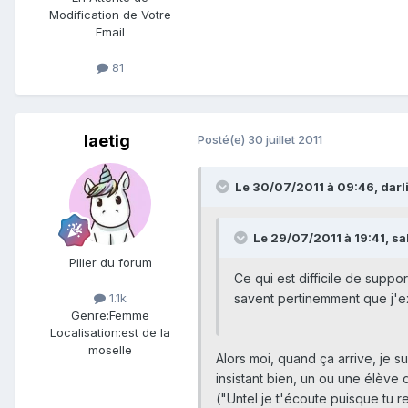
Modification de Votre
Email
81
laetig
Posté(e)
30 juillet 2011
Le 30/07/2011 à 09:46, darlin
Le 29/07/2011 à 19:41, sala
Pilier du forum
Ce qui est difficile de suppo
savent pertinemment que j'ex
1.1k
Genre:
Femme
Localisation:
est de la
moselle
Alors moi, quand ça arrive, je su
insistant bien, un ou une élève
("Untel je t'écoute puisque tu r