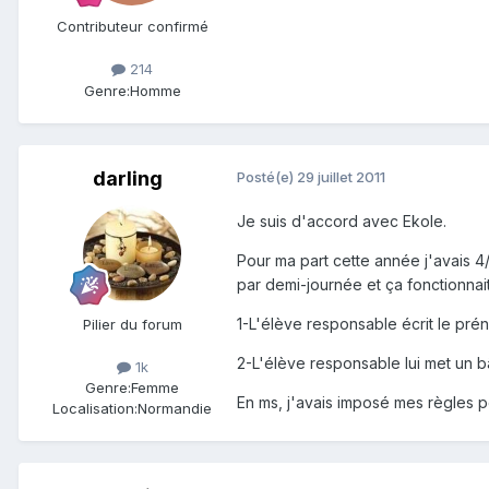
Contributeur confirmé
214
Genre:
Homme
darling
Posté(e)
29 juillet 2011
Je suis d'accord avec Ekole.
Pour ma part cette année j'avais 4/
par demi-journée et ça fonctionnait
1-L'élève responsable écrit le pré
Pilier du forum
2-L'élève responsable lui met un b
1k
Genre:
Femme
En ms, j'avais imposé mes règles 
Localisation:
Normandie