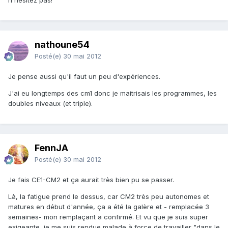
n'hésitez pas!
nathoune54
Posté(e)
30 mai 2012
Je pense aussi qu'il faut un peu d'expériences.
J'ai eu longtemps des cm1 donc je maitrisais les programmes, les
doubles niveaux (et triple).
FennJA
Posté(e)
30 mai 2012
Je fais CE1-CM2 et ça aurait très bien pu se passer.
Là, la fatigue prend le dessus, car CM2 très peu autonomes et
matures en début d'année, ça a été la galère et - remplacée 3
semaines- mon remplaçant a confirmé. Et vu que je suis super
exigeante, je me suis rendue malade à force de travailler "dans le