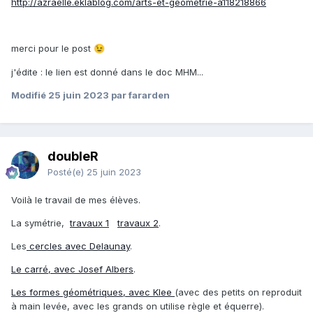
http://azraelle.eklablog.com/arts-et-geometrie-a118218866
merci pour le post
😉
j'édite : le lien est donné dans le doc MHM...
Modifié
25 juin 2023
par fararden
doubleR
Posté(e)
25 juin 2023
Voilà le travail de mes élèves.
La symétrie,
travaux 1
travaux 2
.
Les
cercles avec Delaunay
.
Le carré, avec Josef Albers
.
Les formes géométriques, avec Klee
(avec des petits on reproduit
à main levée, avec les grands on utilise règle et équerre).