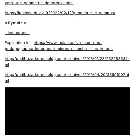
vers-une-geometrie-decorative.html
https://laclassedevivi.fr/2022/02/12/geometrie-le-compas/
*Symétrie
- les notans :
Explication ici :
https://www.laclasse.fr/ressources-
pedagogiques/decouper-lumieres-et-ombres-les-notans
http://petitbazart.canalblog.com/archives/2013/01/23/26228363.ht
ml
http://petitbazart.canalblog.com/archives/2016/04/20/33691907.ht
ml