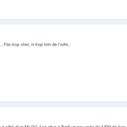
 Pas trop cher, ni trop loin de l'iufm...
ois à côté d'un Mc DO, il se situe à 1km5 un peu près de IUFM de livry