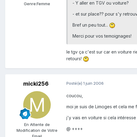
- Y aller en TGV ou voiture?
Genre:
Femme
- et sur place?? pour s'y retrou
Bref un peu tout...
Merci pour vos temoignages!
le tgv ça c'est sur car en voiture ri
retours!
micki256
Posté(e)
1 juin 2006
coucou,
moi je suis de Limoges et cela me f
j'y vais en voiture si cela intéresse
En Attente de
@ ++++
Modification de Votre
Email