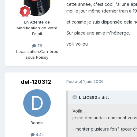
cette année, c'est cool j'ai une ép
moi le jour même (dernier train à 1
et comme je suis dispensée cela ne
En Attente de
Modification de Votre
Sur place une amie m'héberge.
Email
voili voilou
78
Localisation:
Carrières
sous Poissy
del-120312
Posté(e)
1 juin 2006
LILICE82 a dit :
Voilà ,
je me demandais comment vous 
Bannis
- monter plusieurs fois? (pour 
4.4k