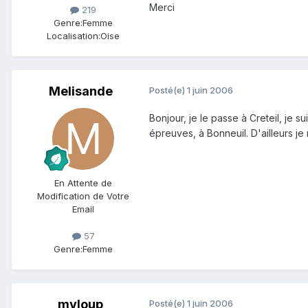
Merci
219
Genre:
Femme
Localisation:
Oise
Melisande
Posté(e)
1 juin 2006
Bonjour, je le passe à Creteil, je 
épreuves, à Bonneuil. D'ailleurs je 
En Attente de
Modification de Votre
Email
57
Genre:
Femme
myloup
Posté(e)
1 juin 2006