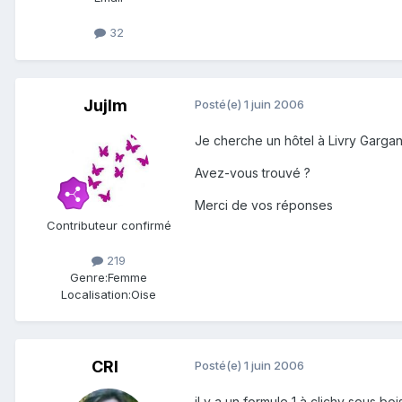
32
Jujlm
Posté(e)
1 juin 2006
Je cherche un hôtel à Livry Gargan...
Avez-vous trouvé ?
Merci de vos réponses
Contributeur confirmé
219
Genre:
Femme
Localisation:
Oise
CRI
Posté(e)
1 juin 2006
il y a un formule 1 à clichy sous b