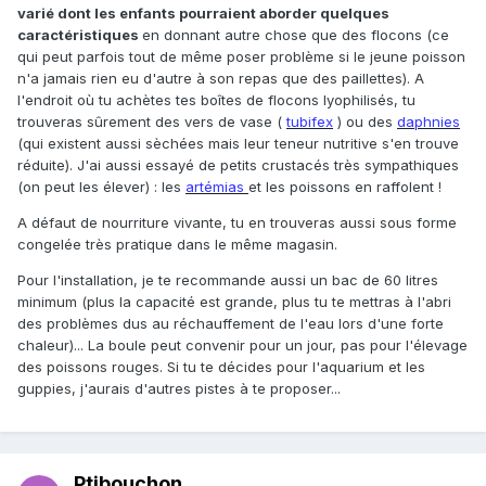
varié dont les enfants pourraient aborder quelques
caractéristiques
en donnant autre chose que des flocons (ce
qui peut parfois tout de même poser problème si le jeune poisson
n'a jamais rien eu d'autre à son repas que des paillettes). A
l'endroit où tu achètes tes boîtes de flocons lyophilisés, tu
trouveras sûrement des vers de vase (
tubifex
) ou des
daphnies
(qui existent aussi sèchées mais leur teneur nutritive s'en trouve
réduite). J'ai aussi essayé de petits crustacés très sympathiques
(on peut les élever) : les
artémias
et les poissons en raffolent !
A défaut de nourriture vivante, tu en trouveras aussi sous forme
congelée très pratique dans le même magasin.
Pour l'installation, je te recommande aussi un bac de 60 litres
minimum (plus la capacité est grande, plus tu te mettras à l'abri
des problèmes dus au réchauffement de l'eau lors d'une forte
chaleur)... La boule peut convenir pour un jour, pas pour l'élevage
des poissons rouges. Si tu te décides pour l'aquarium et les
guppies, j'aurais d'autres pistes à te proposer...
Ptibouchon