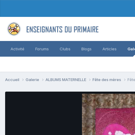
Activité
Forums
Clubs
Blogs
Articles
Gal
Accueil
Galerie
ALBUMS MATERNELLE
Fête des mères
Fêt