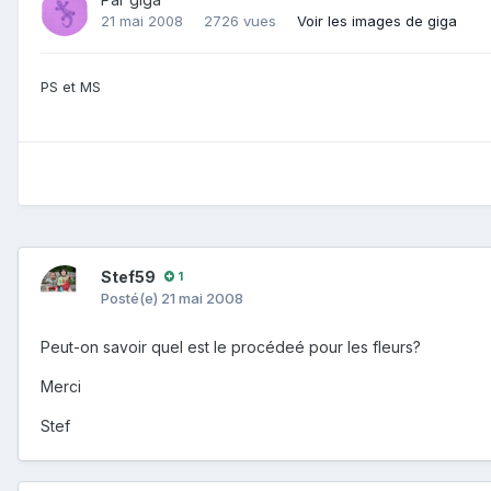
21 mai 2008
2726 vues
Voir les images de giga
PS et MS
Stef59
1
Posté(e)
21 mai 2008
Peut-on savoir quel est le procédeé pour les fleurs?
Merci
Stef