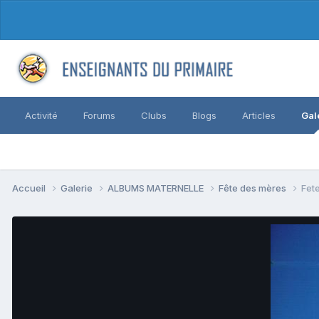
Activité
Forums
Clubs
Blogs
Articles
Gal
Accueil
Galerie
ALBUMS MATERNELLE
Fête des mères
Fet