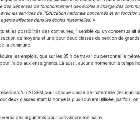
e des dépenses de fonctionnement des écoles à charge des commune
on avec les services de l'Éducation nationale concernés et en fonctio
agents affectés dans les écoles maternelles. »
s et les possibilités des communes, il semble qu'un consensus ait 
section de moyens et une pour deux classes de section de grands. T
 de la commune.
duire les emplois, que sur les 35 h de travail du personnel le même p
ur l'aide aux enseignants. Là aussi, aucune norme sur le temps hor
présence d'un ATSEM pour chaque classe de maternelle (les municipal
 deux classes étant la norme la plus souvent utilisée, parfois, o
trouveras des arguments pour convaincre ton maire.