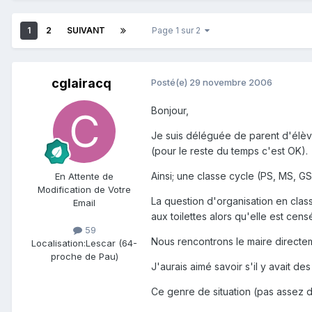
1
2
SUIVANT
Page 1 sur 2
cglairacq
Posté(e)
29 novembre 2006
Bonjour,
Je suis déléguée de parent d'élèv
(pour le reste du temps c'est OK).
Ainsi; une classe cycle (PS, MS, G
En Attente de
Modification de Votre
La question d'organisation en clas
Email
aux toilettes alors qu'elle est cen
59
Nous rencontrons le maire directem
Localisation:
Lescar (64-
proche de Pau)
J'aurais aimé savoir s'il y avait de
Ce genre de situation (pas assez d