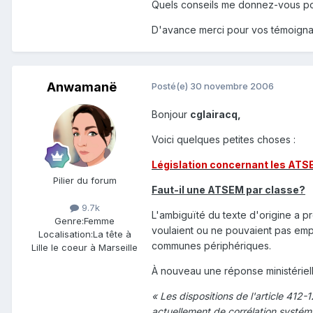
Quels conseils me donnez-vous pou
D'avance merci pour vos témoign
Anwamanë
Posté(e)
30 novembre 2006
Bonjour
cglairacq,
Voici quelques petites choses :
Législation concernant les AT
Pilier du forum
Faut-il une ATSEM par classe?
9.7k
L'ambiguïté du texte d'origine a 
Genre:
Femme
voulaient ou ne pouvaient pas emp
Localisation:
La tête à
communes périphériques.
Lille le coeur à Marseille
À nouveau une réponse ministériell
« Les dispositions de l'article 41
actuellement de corrélation systém