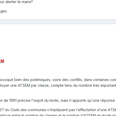
r alerter le maire?
ages.
SEM
provoqué bien des polémiques, voire des conflits, dans certaines 
loyer une ATSEM par classe, compte tenu du nombre très important d
e de 1991 précise l'esprit du texte, mais n'apporte qu'une réponse
2-127 du Code des communes n'impliquent pas l'affectation d'une ATS
atique entre le nombre de classes et le nombre d'ATSEM en école mat