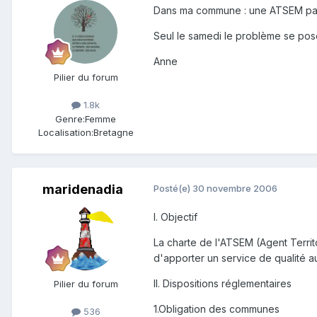
Dans ma commune : une ATSEM par 
Seul le samedi le problème se pos
Anne
Pilier du forum
1.8k
Genre:
Femme
Localisation:
Bretagne
maridenadia
Posté(e)
30 novembre 2006
I. Objectif
La charte de l'ATSEM (Agent Territo
d'apporter un service de qualité a
II. Dispositions réglementaires
Pilier du forum
1.Obligation des communes
536