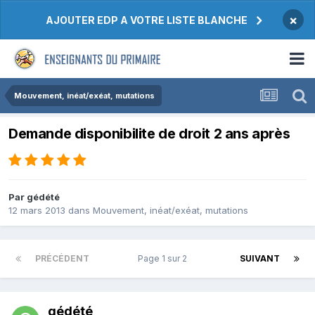
×
AJOUTER EDP A VOTRE LISTE BLANCHE
Mouvement, inéat/exéat, mutations
Demande disponibilite de droit 2 ans après
Par gédété
12 mars 2013
dans
Mouvement, inéat/exéat, mutations
PRÉCÉDENT
Page 1 sur 2
SUIVANT
gédété