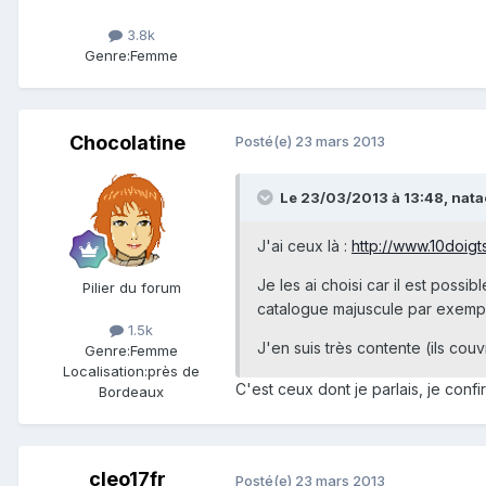
3.8k
Genre:
Femme
Chocolatine
Posté(e)
23 mars 2013
Le 23/03/2013 à 13:48, natac
J'ai ceux là :
http://www.10doigt
Je les ai choisi car il est poss
Pilier du forum
catalogue majuscule par exemp
1.5k
J'en suis très contente (ils cou
Genre:
Femme
Localisation:
près de
C'est ceux dont je parlais, je conf
Bordeaux
cleo17fr
Posté(e)
23 mars 2013