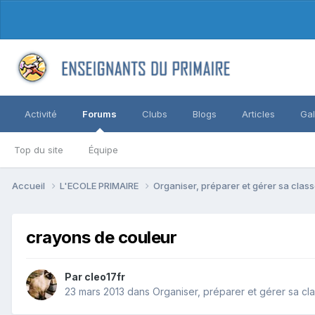
Activité
Forums
Clubs
Blogs
Articles
Gal
Top du site
Équipe
Accueil
L'ECOLE PRIMAIRE
Organiser, préparer et gérer sa clas
crayons de couleur
Par cleo17fr
23 mars 2013
dans
Organiser, préparer et gérer sa cl