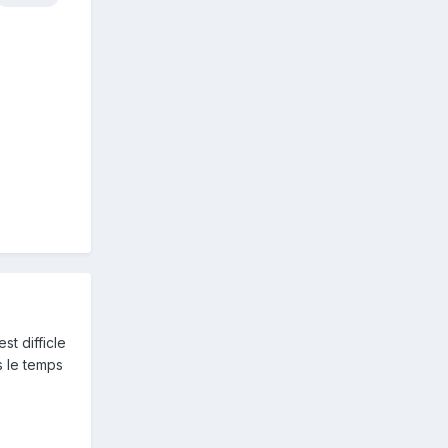
st difficle
s le temps