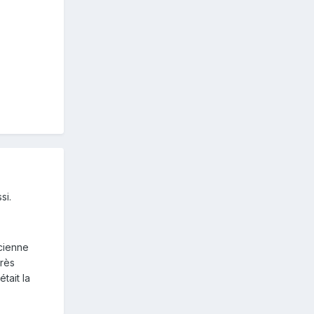
si.
ncienne
très
tait la