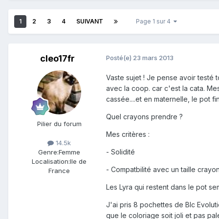
1
2
3
4
SUIVANT
Page 1 sur 4
cleo17fr
Posté(e)
23 mars 2013
Vaste sujet ! Je pense avoir testé 
avec la coop. car c'est la cata. Mes
cassée....et en maternelle, le pot fi
Quel crayons prendre ?
Pilier du forum
Mes critères :
14.5k
- Solidité
Genre:
Femme
Localisation:
Ile de
- Compatbilité avec un taille crayon
France
Les Lyra qui restent dans le pot se
J'ai pris 8 pochettes de BIc Evoluti
que le coloriage soit joli et pas pale.