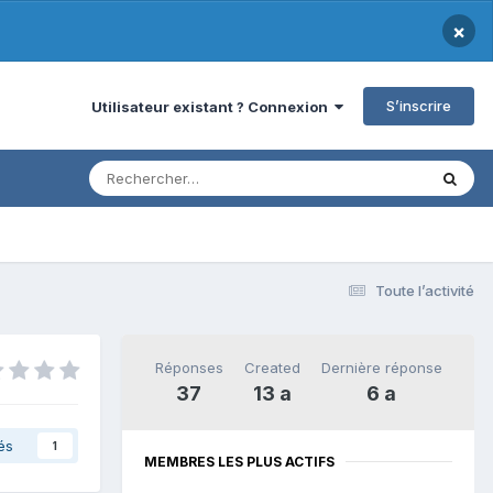
×
S’inscrire
Utilisateur existant ? Connexion
Toute l’activité
Réponses
Created
Dernière réponse
37
13 a
6 a
és
1
MEMBRES LES PLUS ACTIFS