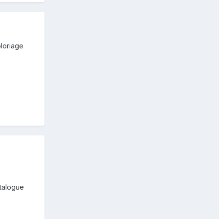
oloriage
atalogue