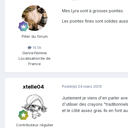
Mes Lyra sont à grosses pointes.
Les pointes fines sont solides aussi
Pilier du forum
14.5k
Genre:
Femme
Localisation:
Ile de
France
xtelle04
Posté(e)
24 mars 2013
Justement je viens d'en parler avec 
d'utiliser des crayons "traditionnel
et le côté assez gras. Ils en font a
Contributeur régulier