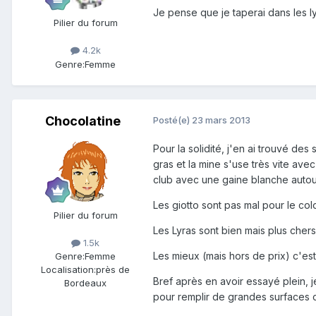
Je pense que je taperai dans les ly
Pilier du forum
4.2k
Genre:
Femme
Chocolatine
Posté(e)
23 mars 2013
Pour la solidité, j'en ai trouvé des
gras et la mine s'use très vite ave
club avec une gaine blanche autour
Les giotto sont pas mal pour le col
Pilier du forum
Les Lyras sont bien mais plus chers
1.5k
Les mieux (mais hors de prix) c'est
Genre:
Femme
Localisation:
près de
Bref après en avoir essayé plein, j
Bordeaux
pour remplir de grandes surfaces car