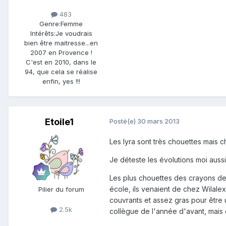
483
Genre:
Femme
Intérêts:
Je voudrais
bien être maitresse...en
2007 en Provence !
C'est en 2010, dans le
94, que cela se réalise
enfin, yes !!!
Etoile1
Posté(e)
30 mars 2013
Les lyra sont très chouettes mais ch
Je déteste les évolutions moi aussi
Les plus chouettes des crayons de 
école, ils venaient de chez Wilale
Pilier du forum
couvrants et assez gras pour être u
2.5k
collègue de l'année d'avant, mais q