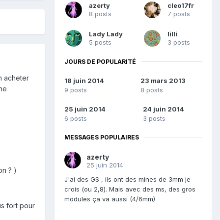
azerty
cleo17fr
8 posts
7 posts
Lady Lady
lilli
5 posts
3 posts
JOURS DE POPULARITÉ
n acheter
18 juin 2014
23 mars 2013
ine
9 posts
8 posts
25 juin 2014
24 juin 2014
6 posts
3 posts
MESSAGES POPULAIRES
azerty
25 juin 2014
on ? )
J'ai des GS , ils ont des mines de 3mm je
crois (ou 2,8). Mais avec des ms, des gros
modules ça va aussi (4/6mm)
us fort pour