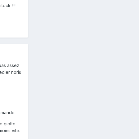
ock !!!!
 pas assez
edler noris
ommande.
e giotto
moins vite.