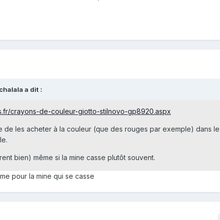
halala a dit :
s.fr/crayons-de-couleur-giotto-stilnovo-gp8920.aspx
ible de les acheter à la couleur (que des rouges par exemple) dans le
le.
vrent bien) même si la mine casse plutôt souvent.
irme pour la mine qui se casse