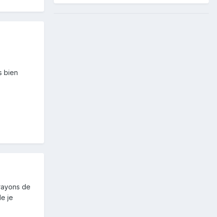
s bien
crayons de
de je