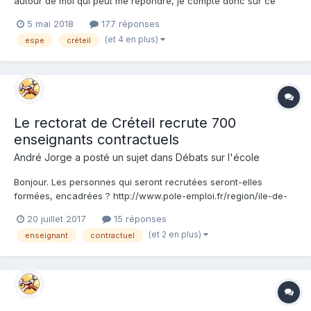
autour de moi qui peut me répondre, je compte donc sur ce
forum ... J'ai envoyé par la poste ma candidature pour le master
5 mai 2018
177 réponses
MEEF premier degré à Evry il y a deux semaines, et je m'inquiète
(et 4 en plus)
espe
créteil
de savoir s'ils l'ont bien reçu, est ce que...
Le rectorat de Créteil recrute 700
enseignants contractuels
André Jorge a posté un sujet dans
Débats sur l'école
Bonjour. Les personnes qui seront recrutées seront-elles
formées, encadrées ? http://www.pole-emploi.fr/region/ile-de-
france/candidat/le-rectorat-de-creteil-recrute-pour-la-rentree-
20 juillet 2017
15 réponses
2017-2018-environ-700-enseignants-contractuel-@/region/ile-
(et 2 en plus)
enseignant
contractuel
de-france/article.jspz?id=493018