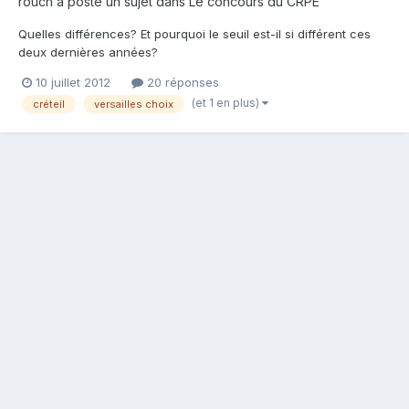
rouch a posté un sujet dans
Le concours du CRPE
Quelles différences? Et pourquoi le seuil est-il si différent ces
deux dernières années?
10 juillet 2012
20 réponses
(et 1 en plus)
créteil
versailles choix