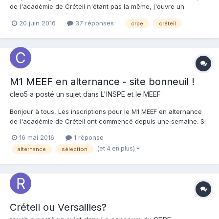
de l'académie de Créteil n'étant pas la même, j'ouvre un
nouveau sujet pour le 93. je viens de m'apercevoir que les
20 juin 2016
37 réponses
crpe
créteil
convocations des réunions du 4 et 5 juillet se font par nom
d'usage et non patronymique, contrairement à tou...
M1 MEEF en alternance - site bonneuil !
cleo5 a posté un sujet dans
L'INSPE et le MEEF
Bonjour à tous, Les inscriptions pour le M1 MEEF en alternance
de l'académie de Créteil ont commencé depuis une semaine. Si
le dossier est sélectionné, on doit normalement passer des tests
16 mai 2016
1 réponse
d'entrée... est ce que les étudiants de Livry-Gargan qui l'ont
(et 4 en plus)
alternance
sélection
passé l'année dernière peuvent nous dire...
Créteil ou Versailles?