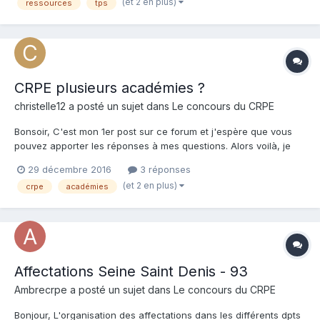
(et 2 en plus)
ressources
tps
CRPE plusieurs académies ?
christelle12 a posté un sujet dans
Le concours du CRPE
Bonsoir, C'est mon 1er post sur ce forum et j'espère que vous
pouvez apporter les réponses à mes questions. Alors voilà, je
suis en 3ème année et en septembre 2017 je compte intégrer
29 décembre 2016
3 réponses
une ESPE. Mais le problème est que je ne sais pas vraiment
(et 2 en plus)
crpe
académies
quelle académie choisir. En fait je suis actuellement...
Affectations Seine Saint Denis - 93
Ambrecrpe a posté un sujet dans
Le concours du CRPE
Bonjour, L'organisation des affectations dans les différents dpts