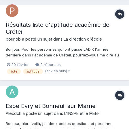
Résultats liste d'aptitude académie de
Créteil
pourjob a posté un sujet dans
La direction d'école
Bonjour, Pour les personnes qui ont passé LADIR l'année
dernière dans l'académie de Créteil, pourriez-vous me dire au
bout de combien de temps avez-vous eu les résultats et par
20 février
2 réponses
quel biais ? Sur le site il est seulement indiqué courant mars, en
(et 2 en plus)
liste
aptitude
sachant que chez nous les entretiens se son...
Espe Evry et Bonneuil sur Marne
Alexdch a posté un sujet dans
L'INSPE et le MEEF
Bonjour, alors voilà, j'ai deux petites questions et personne