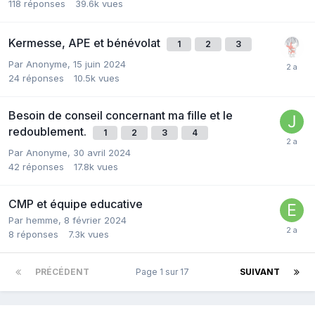
118
réponses
39.6k
vues
Kermesse, APE et bénévolat
1
2
3
Par Anonyme,
15 juin 2024
24
réponses
10.5k
vues
Besoin de conseil concernant ma fille et le
redoublement.
1
2
3
4
Par Anonyme,
30 avril 2024
42
réponses
17.8k
vues
CMP et équipe educative
Par hemme,
8 février 2024
8
réponses
7.3k
vues
PRÉCÉDENT
Page 1 sur 17
SUIVANT