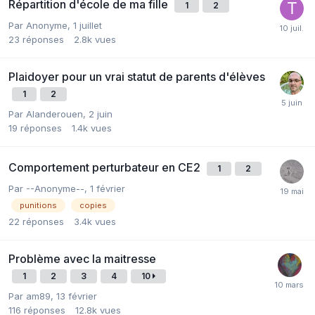
Répartition d'école de ma fille
1
2
Par Anonyme,
1 juillet
23
réponses
2.8k
vues
Plaidoyer pour un vrai statut de parents d'élèves
1
2
Par Alanderouen,
2 juin
19
réponses
1.4k
vues
Comportement perturbateur en CE2
1
2
Par --Anonyme--,
1 février
punitions
copies
22
réponses
3.4k
vues
Problème avec la maitresse
1
2
3
4
10
Par am89,
13 février
116
réponses
12.8k
vues