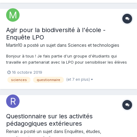
Agir pour la biodiversité à l'école -
Enquête LPO
Martin10 a posté un sujet dans
Sciences et technologies
Bonjour à tous ! Je fais partie d'un groupe d'étudiants qui
travaille en partenariat avec la LPO pour sensibiliser les élèves
sur la question de la biodiversité et plus particulièrement sur la
16 octobre 2019
disparition des oiseaux en France. Pour cela, nous sommes en
(et 7 en plus)
sciences
questionnaire
train de développer un nichoir connecté...
Questionnaire sur les activités
pédagogiques extérieures
Renan a posté un sujet dans
Enquêtes, études,