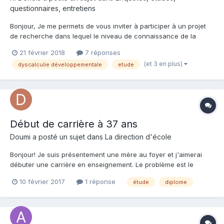
questionnaires, entretiens
Bonjour, Je me permets de vous inviter à participer à un projet
de recherche dans lequel le niveau de connaissance de la
Dyscalculie Développementale (un trouble primaire de la
21 février 2018
7 réponses
perception des nombres) chez les enseignants du primaire sera
(et 3 en plus)
dyscalculie développementale
etude
évaluée. Je vous invite à répondre à un questionnai...
Début de carrière à 37 ans
Doumi a posté un sujet dans
La direction d'école
Bonjour! Je suis présentement une mère au foyer et j'aimerai
débuter une carrière en enseignement. Le problème est le
suivant: je suis originaire du Liban, et j'ai l'équivalent du bacc
10 février 2017
1 réponse
étude
diplome
français (les systèmes d'éducation français et libanais sont
homologues). J'ai appelé et consulté plusieurs pe...