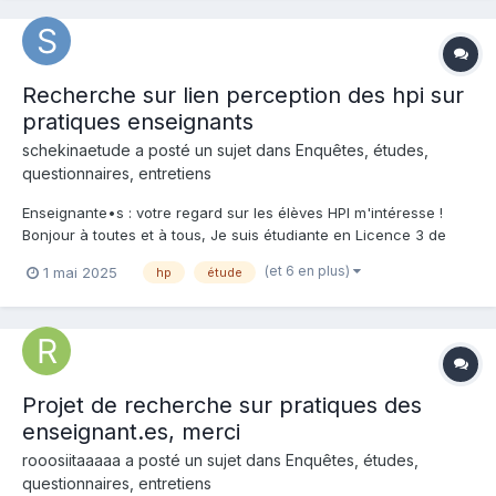
Recherche sur lien perception des hpi sur
pratiques enseignants
schekinaetude a posté un sujet dans
Enquêtes, études,
questionnaires, entretiens
Enseignante•s : votre regard sur les élèves HPI m'intéresse !
Bonjour à toutes et à tous, Je suis étudiante en Licence 3 de
Psychologie à l'Université Lyon 2 et je réalise une étude dans le
(et 6 en plus)
1 mai 2025
hp
étude
cadre de mon TER (Travail d'étude et de recherche) sur les
représentations sociales des élèves HPI...
Projet de recherche sur pratiques des
enseignant.es, merci
rooosiitaaaaa a posté un sujet dans
Enquêtes, études,
questionnaires, entretiens