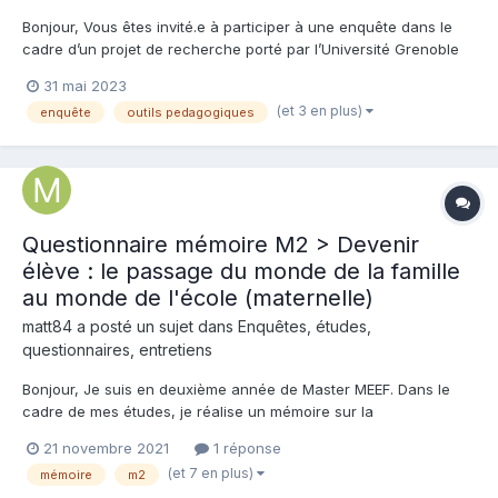
Bonjour, Vous êtes invité.e à participer à une enquête dans le
cadre d’un projet de recherche porté par l’Université Grenoble
Alpes. L’objectif de ce questionnaire est d’évaluer les usages et
31 mai 2023
intentions d’usage de différents outils dans la pratique
(et 3 en plus)
enquête
outils pedagogiques
professionnelles...
Questionnaire mémoire M2 > Devenir
élève : le passage du monde de la famille
au monde de l'école (maternelle)
matt84 a posté un sujet dans
Enquêtes, études,
questionnaires, entretiens
Bonjour, Je suis en deuxième année de Master MEEF. Dans le
cadre de mes études, je réalise un mémoire sur la
transformation d'un enfant en élève (devenir élève) à l'école
21 novembre 2021
1 réponse
maternelle. Par conséquent, j'ai réalisé un questionnaire afin
(et 7 en plus)
mémoire
m2
d'avoir des retours d'expérience des professeurs des...