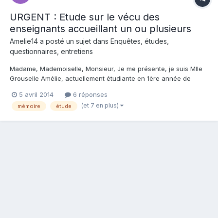
URGENT : Etude sur le vécu des
enseignants accueillant un ou plusieurs
Amelie14 a posté un sujet dans
Enquêtes, études,
questionnaires, entretiens
Madame, Mademoiselle, Monsieur, Je me présente, je suis Mlle
Grouselle Amélie, actuellement étudiante en 1ère année de
Master de Psychologie de la Santé à l'université Paris Descartes.
5 avril 2014
6 réponses
Dans le cadre de mon Travail d'Etudes et de Recherche (TER), je
(et 7 en plus)
mémoire
étude
m'intéresse au vécu des enseignants accueillant...