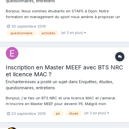
questionnaires, entretiens
Bonjour, Nous sommes étudiants en STAPS à Dijon. Notre
formation en management du sport nous amène à proposer un
projet d’activités à destination des scolaires au Lac des Settons
30 septembre 2019
dans le Morvan. Pour proposer des idées et des produits qui se
(et 3 en plus)
questionnaire
activités
rapprochent au mieux des besoins des enseignants no...
Inscription en Master MEEF avec BTS NRC
et licence MAC ?
Enchanteresses a posté un sujet dans
Enquêtes, études,
questionnaires, entretiens
Bonjour, j'ai fais un BTS NRC et une licence MAC et j'aimerai
m'inscrire en Master MEEF pour devenir PE. Malgré mon
parcours d'alternance pensez-vous que je puisse m'y lancer ?
(et 3 en plus)
23 septembre 2019
pe
étude