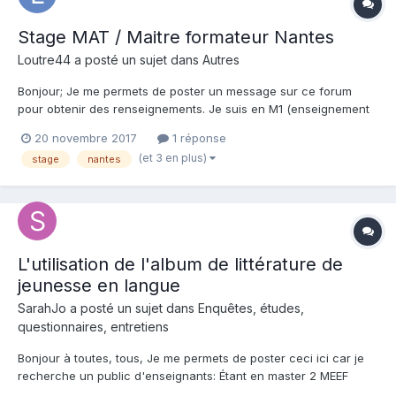
Stage MAT / Maitre formateur Nantes
Loutre44 a posté un sujet dans
Autres
Bonjour; Je me permets de poster un message sur ce forum
pour obtenir des renseignements. Je suis en M1 (enseignement
ESPE à distance). J'effectue en ce moment mon premier stage
20 novembre 2017
1 réponse
de 2 semaines dans une école, en petite section. Pour mon
(et 3 en plus)
stage
nantes
2ème stage, j'aimerais envoyer mes demandes dans...
L'utilisation de l'album de littérature de
jeunesse en langue
SarahJo a posté un sujet dans
Enquêtes, études,
questionnaires, entretiens
Bonjour à toutes, tous, Je me permets de poster ceci ici car je
recherche un public d'enseignants: Étant en master 2 MEEF
professeur des écoles, je suis à la recherche d'enseignants de