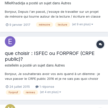
MlleKhadidja a posté un sujet dans
Autres
Bonjour, Depuis l'an passé, j'essaye de travailler sur un projet
de mémoire qui tourne autour de la lecture / écriture en classe
de CP. Je m'intéresse en particulier aux élèves en difficultés et
(et 9 en plus)
9 janvier 2017
mémoire
lecture
depuis que je suis en stage, j'ai pu constater que mon tuteur
utilisait la méthode Alpha pour faire...
que choisir : ISFEC ou FORPROF (CRPE
public)?
estellelm a posté un sujet dans
Autres
Bonjour, Je souhaiterais avoir vos avis quand à un dilemme : je
veux passer le CRPE public 2016 et je ne sais pas quoi choisir
entre entrer à l'ISFEC de Rennes en Master 1 ou faire la
24 juillet 2015
1 réponse
formation Forprof à Rennes (à priori la formule "passeport
(et 4 en plus)
forprof
rennes
réussite")... Mes questionnements se portent surtout su...