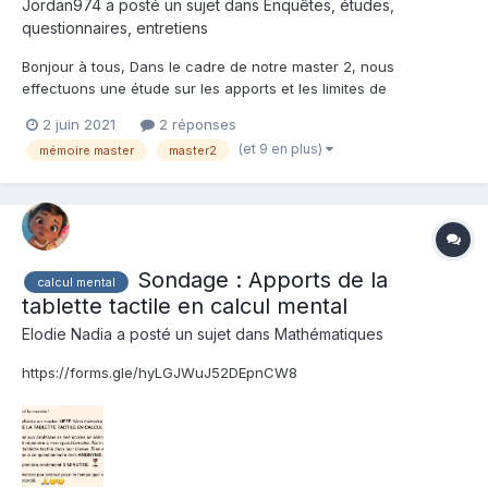
Jordan974 a posté un sujet dans
Enquêtes, études,
questionnaires, entretiens
Bonjour à tous, Dans le cadre de notre master 2, nous
effectuons une étude sur les apports et les limites de
l'autonomie des élèves. Ce formulaire s'adresse aux
2 juin 2021
2 réponses
enseignants du 1er degré, c'est à dire de la classe de petite
(et 9 en plus)
mémoire master
master2
section à celle de CM2. Si vous êtes professeur(e) des écoles,
ou...
Sondage : Apports de la
calcul mental
tablette tactile en calcul mental
Elodie Nadia a posté un sujet dans
Mathématiques
https://forms.gle/hyLGJWuJ52DEpnCW8