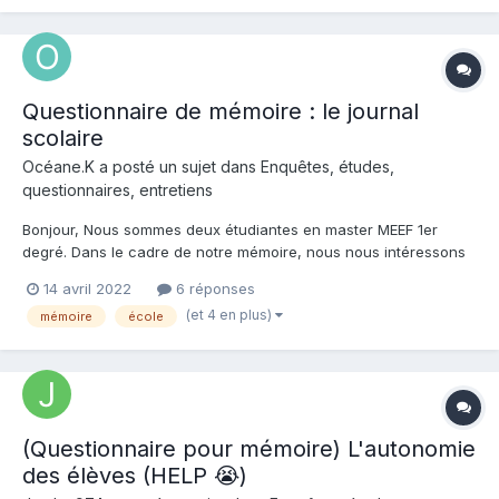
Questionnaire de mémoire : le journal
scolaire
Océane.K a posté un sujet dans
Enquêtes, études,
questionnaires, entretiens
Bonjour, Nous sommes deux étudiantes en master MEEF 1er
degré. Dans le cadre de notre mémoire, nous nous intéressons
au journal scolaire à l’école. Nous cherchons à savoir en quoi le
14 avril 2022
6 réponses
journal scolaire est un outil pertinent à l’école et comment il peut
(et 4 en plus)
mémoire
école
favoriser les apprentissages. C’est po...
(Questionnaire pour mémoire) L'autonomie
des élèves (HELP 😭)