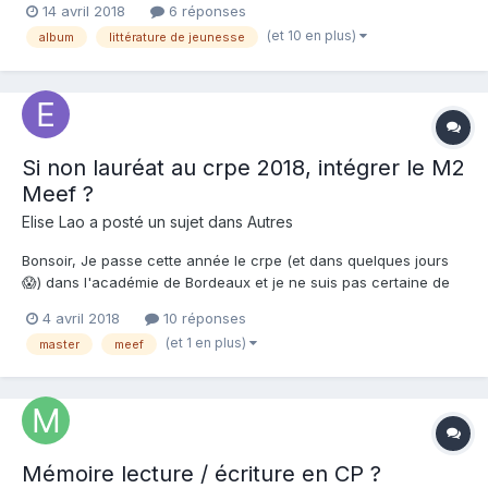
14 avril 2018
6 réponses
tous niveaux pouvant répondre à mon questionnaire de mémoire
(et 10 en plus)
album
littérature de jeunesse
de recherche. Je m'intéresse à l'utilisatio...
Si non lauréat au crpe 2018, intégrer le M2
Meef ?
Elise Lao a posté un sujet dans
Autres
Bonsoir, Je passe cette année le crpe (et dans quelques jours
😱) dans l'académie de Bordeaux et je ne suis pas certaine de
l'avoir. Je suis actuellement en Master MEEF 1 et je pense le
4 avril 2018
10 réponses
valider. J'aurai aimé savoir s'il était judicieux d'intégrer le M2
(et 1 en plus)
master
meef
même si je suis non lauréate, ou bie...
Mémoire lecture / écriture en CP ?