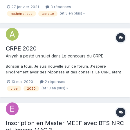
27 janvier 2021
3 réponses
(et 3 en plus)
mathématique
tablette
CRPE 2020
Aniyah a posté un sujet dans
Le concours du CRPE
Bonsoir à tous. Je suis nouvelle sur ce forum. J'espère
sincèrement avoir des réponses et des conseils. Le CRPE étant
reporté, comme vous le savez, j'aimerai avoir DES CONSEILS
10 mai 2020
2 réponses
pour la didactique en mathématiques (surtout !) et en français.
(et 13 en plus)
crpe
2020
J'ai beaucoup de difficultés pour avoir "ju...
Inscription en Master MEEF avec BTS NRC