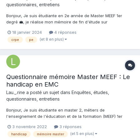
questionnaires, entretiens
Bonjour, Je suis étudiante en 2e année de Master MEEF 1er
degré 💼, je réalise mon mémoire de fin d'étude sur
l'apprentissage de la lecture en CE1. Étant à l'étape de l'enquête
18 janvier 2024
4 réponses
exploratoire de ma recherche, j'aurai besoin qu'un maximum
(et 8 en plus)
crpe
pe
d'enseignants titulaire, remplaçant, etc... répondent fa...
Questionnaire mémoire Master MEEF : Le
handicap en EMC
Lau._.rine a posté un sujet dans
Enquêtes, études,
questionnaires, entretiens
Bonjour, Je suis étudiante en master 2, métiers de
l'enseignement de l'éducation et de la formation (MEEF) 1er
degré, pour devenir professeur des écoles. 👩🏻‍🏫 Pour valider
3 novembre 2022
3 réponses
mon master, je réalise mon mémoire sur la notion de handicap
(et 5 en plus)
handicap
mémoire master
en EMC et plus précisément sur l'enseignement qui en...