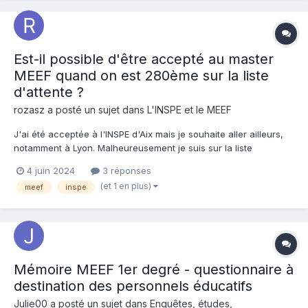
Est-il possible d'être accepté au master
MEEF quand on est 280ème sur la liste
d'attente ?
rozasz a posté un sujet dans
L'INSPE et le MEEF
J'ai été acceptée à l'INSPE d'Aix mais je souhaite aller ailleurs,
notamment à Lyon. Malheureusement je suis sur la liste
d'attente, 280ème, 328ème et 343ème à Lyon (j'ai mis
4 juin 2024
3 réponses
plusieures académies) et 44ème à Saint-Etienne. Mon rêve est
(et 1 en plus)
meef
inspe
d'aller à Lyon, pensez-vous que c'est possible ? J'ai aussi...
Mémoire MEEF 1er degré - questionnaire à
destination des personnels éducatifs
Julie00 a posté un sujet dans
Enquêtes, études,