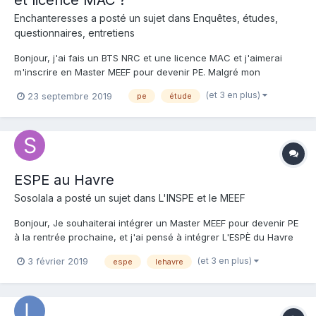
et licence MAC ?
Enchanteresses a posté un sujet dans
Enquêtes, études,
questionnaires, entretiens
Bonjour, j'ai fais un BTS NRC et une licence MAC et j'aimerai
m'inscrire en Master MEEF pour devenir PE. Malgré mon
parcours d'alternance pensez-vous que je puisse m'y lancer ?
(et 3 en plus)
23 septembre 2019
pe
étude
ESPE au Havre
Sosolala a posté un sujet dans
L'INSPE et le MEEF
Bonjour, Je souhaiterai intégrer un Master MEEF pour devenir PE
à la rentrée prochaine, et j'ai pensé à intégrer L'ESPÈ du Havre
car je me verrais bien être affecter dans les environs pour après
(et 3 en plus)
3 février 2019
espe
lehavre
le concours. J'aimerais alors avoir des retour, si certains d'entre
vous ont déjà eu des échos sur...