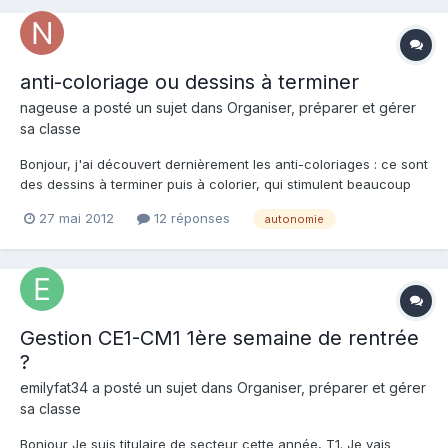
Question...
anti-coloriage ou dessins à terminer
nageuse a posté un sujet dans
Organiser, préparer et gérer
sa classe
Bonjour, j'ai découvert dernièrement les anti-coloriages : ce sont
des dessins à terminer puis à colorier, qui stimulent beaucoup
plus l'imagination et la création. Idéal pour des ateliers en
27 mai 2012
12 réponses
autonomie
autonomie par exemple ! Je vous laisse les différents liens où
vous pourrez trouver ces fameux dessins à...
Gestion CE1-CM1 1ère semaine de rentrée
?
emilyfat34 a posté un sujet dans
Organiser, préparer et gérer
sa classe
Bonjour Je suis titulaire de secteur cette année, T1. Je vais