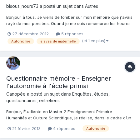
bisous_nours73 a posté un sujet dans
Autres
Bonjour à tous, Je viens de tomber sur mon mémoire que j'avais
rayé de mes pensées. Quand je me suis remémorée les heures
de travail, de doute, je me suis dit que ça ferait un beau cadeau
27 décembre 2012
5 réponses
de noël de le mettre ici. Bien entendu, je n'aimerai pas qu'il soit
(et 1 en plus)
Autonomie
élèves de maternelle
plagié mais plutôt qu'il soit une aide pour...
Questionnaire mémoire - Enseigner
l'autonomie à l'école primai
Canopée a posté un sujet dans
Enquêtes, études,
questionnaires, entretiens
Bonjour, Étudiante en Master 2 Enseignement Primaire
Humanités et Culture Scientifique, je réalise, dans le cadre d’un
mémoire recherche, une enquête portant sur l’enseignement de
21 février 2013
4 réponses
Autonomie
l’autonomie à l'école primaire, compétence majeure mise en
avant dans les programmes de 2008. Ce questionnaire