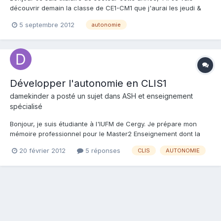
découvrir demain la classe de CE1-CM1 que j'aurai les jeudi &
vendredi. Il est convenu que je me charge de faire passer des
5 septembre 2012
autonomie
évaluations diagnostiques de début d'année demain & vendredi
aux deux niveaux car la maîtresse titulaire et moi...
Développer l'autonomie en CLIS1
damekinder a posté un sujet dans
ASH et enseignement
spécialisé
Bonjour, je suis étudiante à l'IUFM de Cergy. Je prépare mon
mémoire professionnel pour le Master2 Enseignement dont la
problématique est : "par quels moyens pédagogiques peut-on
20 février 2012
5 réponses
CLIS
AUTONOMIE
développer l'autonomie chez les élèves de CLIS1 ?". Je dois
créer des séances en lien avec cette problématique, auriez-v...