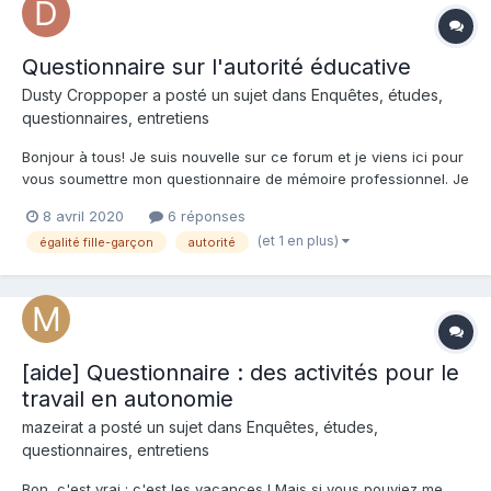
Questionnaire sur l'autorité éducative
Dusty Croppoper a posté un sujet dans
Enquêtes, études,
questionnaires, entretiens
Bonjour à tous! Je suis nouvelle sur ce forum et je viens ici pour
vous soumettre mon questionnaire de mémoire professionnel. Je
suis actuellement en deuxième année de master MEEF parcours
8 avril 2020
6 réponses
B. N'ayant pas, à ce jour, reçu assez de réponses pour avoir
(et 1 en plus)
égalité fille-garçon
autorité
une étude assez poussée, je fais appel...
[aide] Questionnaire : des activités pour le
travail en autonomie
mazeirat a posté un sujet dans
Enquêtes, études,
questionnaires, entretiens
Bon, c'est vrai : c'est les vacances ! Mais si vous pouviez me