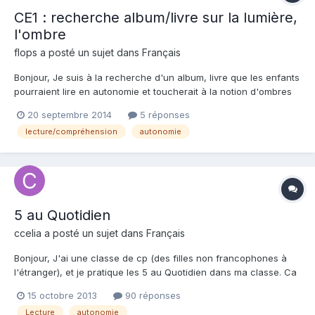
CE1 : recherche album/livre sur la lumière,
l'ombre
flops a posté un sujet dans
Français
Bonjour, Je suis à la recherche d'un album, livre que les enfants
pourraient lire en autonomie et toucherait à la notion d'ombres
de lumières pour faire un travail croisé avec les sciences des
20 septembre 2014
5 réponses
CE2. J'ai l'idée d'arriver à la création d'un théatre d'ombres. si
lecture/compréhension
autonomie
vous avez une idée, je suis preneuse...
5 au Quotidien
ccelia a posté un sujet dans
Français
Bonjour, J'ai une classe de cp (des filles non francophones à
l'étranger), et je pratique les 5 au Quotidien dans ma classe. Ca
serait sympa d'échanger sur le sujet. Je fais lecture à soi. Je
15 octobre 2013
90 réponses
commence cette semaine travaux d'écriture et étude de mots.
Lecture
autonomie
Nous avons un programme spécial pour lectur...