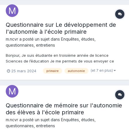
Questionnaire sur Le développement de
l'autonomie à l'école primaire
m.ncvr a posté un sujet dans
Enquêtes, études,
questionnaires, entretiens
Bonjour, Je suis étudiante en troisième année de licence
Sciences de l’éducation Je me permets de vous envoyer ce
message afin d’obtenir des réponses à mon questionnaire dans
(et 7 en plus)
25 mars 2024
primaire
autonomie
le cadre de mon mémoire de recherche sur la thématique
suivante : « Le développement de l’autonomie à l'école primaire
»...
Questionnaire de mémoire sur l'autonomie
des élèves à l'école primaire
m.ncvr a posté un sujet dans
Enquêtes, études,
questionnaires, entretiens