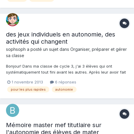
des jeux individuels en autonomie, des
activités qui changent
sophsoph a posté un sujet dans
Organiser, préparer et gérer
sa classe
Bonjour! Dans ma classe de cycle 3, j'ai 3 élèves qui ont
systématiquement tout fini avant les autres. Après leur avoir fait
fignoler leur travail, fait faire 1 exercice plus difficile, j'aimerais
1 novembre 2013
6 réponses
bien leur proposer autre chose. Des activités qui font réfléchir
pour les plus rapides
autonomie
autrement, qui font manipuler, ou des...
Mémoire master mef titutlaire sur
l'autonomie des élèves de mater