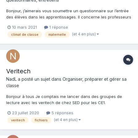
Bonjour, j’aimerais vous soumettre un questionnaire sur l’entrée
des élèves dans les apprentissages. Il concerne les professeurs
de cycle 1. Merci à ceux qui y répondront.
10 mars 2021
1 réponse
https://forms.gle/kMwXrygVNisi35k79
(et 4 en plus)
climat de classe
maternelle
Veritech
NadL a posté un sujet dans
Organiser, préparer et gérer sa
classe
Bonjour à tous Je comptais me lancer dans des groupes de
lecture avec les veritech de chez SED pour les CE1.
Malheureusement, la maison d'édition a fait faillite. J'ai réussi
23 juillet 2020
5 réponses
tant bien que mal à mettre la main sur des boitiers,
(et 4 en plus)
veritech
fichiers
malheureusement, je n'ai que quelques fiches dénichées en
occasion...