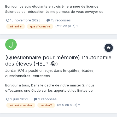
Bonjour, Je suis étudiante en troisième année de licence
Sciences de l’éducation Je me permets de vous envoyer ce
message afin d’obtenir des réponses à mon questionnaire dans
15 novembre 2023
15 réponses
le cadre de mon mémoire de recherche sur la thématique
(et 6 en plus)
mémoire
questionnaire
suivante : « Le développement de l’autonomie à l'école primaire
»...
(Questionnaire pour mémoire) L'autonomie
des élèves (HELP 😭)
Jordan974 a posté un sujet dans
Enquêtes, études,
questionnaires, entretiens
Bonjour à tous, Dans le cadre de notre master 2, nous
effectuons une étude sur les apports et les limites de
l'autonomie des élèves. Ce formulaire s'adresse aux
2 juin 2021
2 réponses
enseignants du 1er degré, c'est à dire de la classe de petite
(et 9 en plus)
mémoire master
master2
section à celle de CM2. Si vous êtes professeur(e) des écoles,
ou...