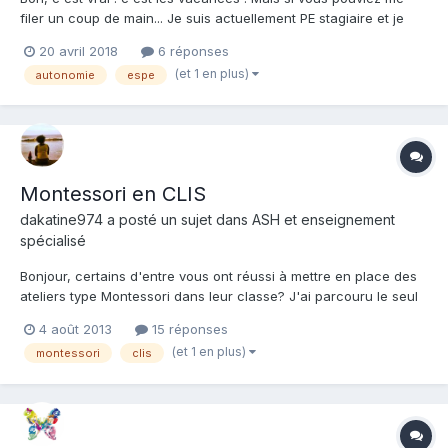
filer un coup de main... Je suis actuellement PE stagiaire et je
réalise un mémoire sur les activités en autonomie qu'on peut
20 avril 2018
6 réponses
mettre en place avec les élèves. Un tout petit peu de votre
(et 1 en plus)
autonomie
espe
temps (3 à 4 minutes devraient suffire) pour répon...
Montessori en CLIS
dakatine974 a posté un sujet dans
ASH et enseignement
spécialisé
Bonjour, certains d'entre vous ont réussi à mettre en place des
ateliers type Montessori dans leur classe? J'ai parcouru le seul
sujet sur le thème du forum mais il n'y avait pas de réponse
4 août 2013
15 réponses
claire. J'ai envie de proposer des ateliers type Montessori en
(et 1 en plus)
montessori
clis
autonomie l'an prochain mixés avec des ateli...