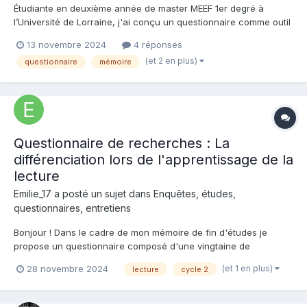
Étudiante en deuxième année de master MEEF 1er degré à
l’Université de Lorraine, j'ai conçu un questionnaire comme outil
de recherche dans le cadre de mon mémoire portant sur le goût
13 novembre 2024
4 réponses
de la lecture. Deux questionnaires différents vous sont
(et 2 en plus)
questionnaire
mémoire
proposés, selon que vous soyez enseignant(e) en école ma...
Questionnaire de recherches : La
différenciation lors de l'apprentissage de la
lecture
Emilie_17 a posté un sujet dans
Enquêtes, études,
questionnaires, entretiens
Bonjour ! Dans le cadre de mon mémoire de fin d'études je
propose un questionnaire composé d'une vingtaine de
questions aux enseignants de cycle 2. Si certains/certaines
(et 1 en plus)
28 novembre 2024
lecture
cycle 2
d'entre vous ont le temps d'y répondre, cela ne prend pas plus
de 15 minutes et m'aiderait beaucoup dans mon travail !...