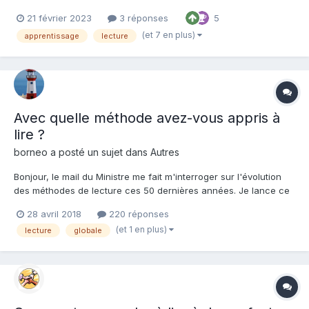
scientifique
21 février 2023
3 réponses
5
(et 7 en plus)
apprentissage
lecture
Avec quelle méthode avez-vous appris à
lire ?
borneo a posté un sujet dans
Autres
Bonjour, le mail du Ministre me fait m'interroger sur l'évolution
des méthodes de lecture ces 50 dernières années. Je lance ce
petit sondage pour faire le point. N'hésitez pas à répondre en
28 avril 2018
220 réponses
citant la méthode avec laquelle vous avez appris à lire en CP, et
(et 1 en plus)
lecture
globale
à poster une image ou (et) un lien...