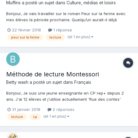
Muffins a posté un sujet dans
Culture, médias et loisirs
Bonjour, Je vais travailler sur le roman Peur sur la ferme avec
mes élèves la période prochaine. Quelqu’un aurait-il déjà
travaillé dessus? Merci d’avance 🙂
22 février 2018
1 réponse
(et 1 en plus)
peur sur la ferme
lecture
Méthode de lecture Montessori
Betty wash a posté un sujet dans
Français
Bonjour, Je suis une jeune enseignante en CP rep+ depuis 2
ans. J'ai 12 élèves et j'utilise actuellement 'Rue des contes'
comme méthode de lecture. En mathématiques, j'utilise 'Mon
31 janvier 2018
2 réponses
année de maths' chez Sed. Nous regroupons 2 classes de Cp
(et 1 en plus)
lecture
cp
(24 élèves) afin de regrouper les groupes de besoins (a...