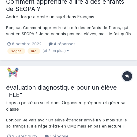
Comment apprendre à lire à des enfants
de SEGPA ?
André Jorge a posté un sujet dans
Français
Bonjour, Comment apprendre à lire à des enfants de 11 ans, qui
sont en SEGPA ? Je ne connais pas ces élèves, mais le fait qu'ils
aient fait tout leur parcours en école primaire sans réussir à
6 octobre 2022
4 réponses
apprendre à lire me fait penser que ça sera très compliqué et
(et 2 en plus)
segpa
lire
qu'il faudra leur proposer quelque...
évaluation diagnostique pour un élève
"FLE"
flops a posté un sujet dans
Organiser, préparer et gérer sa
classe
Bonjour, Je vais avoir un élève étranger arrivé il y 6 mois sur le
sol français, il a l'âge d'être en CM2 mais en pas en lecture. Il
aurait acquis les sons simples et quelques sons complexes en
25 août 2022
1 réponse