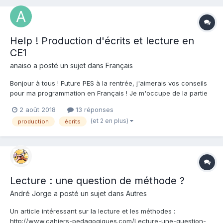
Help ! Production d'écrits et lecture en
CE1
anaiso a posté un sujet dans
Français
Bonjour à tous ! Future PES à la rentrée, j'aimerais vos conseils
pour ma programmation en Français ! Je m'occupe de la partie
Lecture et la partie production d'écrits + dictée (lutin bazar
2 août 2018
13 réponses
d'après Picot) + fluence. En dehors de la dictée et de la fluence,
(et 2 en plus)
production
écrits
j'ai 4 séances de 45 minutes de frança...
Lecture : une question de méthode ?
André Jorge a posté un sujet dans
Autres
Un article intéressant sur la lecture et les méthodes :
http://www.cahiers-pedagogiques.com/Lecture-une-question-