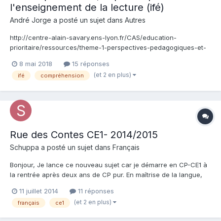
l'enseignement de la lecture (ifé)
André Jorge a posté un sujet dans
Autres
http://centre-alain-savary.ens-lyon.fr/CAS/education-
prioritaire/ressources/theme-1-perspectives-pedagogiques-et-
educatives/lire-ecrire-parler-pour-apprendre-dans-toutes-les-
8 mai 2018
15 réponses
disciplines/dossier-lire-ecrire/comprehension-partager-les-
(et 2 en plus)
ifé
compréhension
references?utm_source=dlvr.it&utm_medium=facebook
Rue des Contes CE1- 2014/2015
Schuppa a posté un sujet dans
Français
Bonjour, Je lance ce nouveau sujet car je démarre en CP-CE1 à
la rentrée après deux ans de CP pur. En maîtrise de la langue,
j'utiliserai Réussir son Entrée en Grammaire et en lecture, nous
11 juillet 2014
11 réponses
avons fait le choix avec ma collègue de Rue des Contes. J'ai
(et 2 en plus)
français
ce1
commencé à regarder comment organiser ma progra...