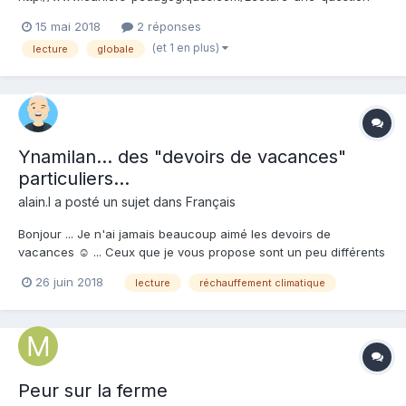
de-methode
15 mai 2018
2 réponses
(et 1 en plus)
lecture
globale
Ynamilan... des "devoirs de vacances"
particuliers...
alain.l a posté un sujet dans
Français
Bonjour ... Je n'ai jamais beaucoup aimé les devoirs de
vacances ☺️ ... Ceux que je vous propose sont un peu différents
... Il s'agit d' applications sur learning apps à partir d'un Conte
26 juin 2018
lecture
réchauffement climatique
Écologique: "Ynami... La Prophétie des Ours" "Les ours polaires
sont le symbole...
Peur sur la ferme