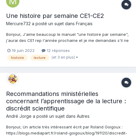
Une histoire par semaine CE1-CE2
Mercure732 a posté un sujet dans
Français
Bonjour, J'aime beaucoup le manuel "une histoire par semaine",
j'aurai des CE1 rep l'année prochaine et je me demandais s'il ne
serait pas trop difficile ? Je trouve pas mal de texte déjà "trop"
19 juin 2022
12 réponses
résistant pour des ce1 classique alors en rep... Vaut-il mieux que
(et 3 en plus)
histoire
lecture
je prenne une histoire...
Recommandations ministérielles
concernant l’apprentissage de la lecture :
discrédit scientifique
André Jorge a posté un sujet dans
Autres
Bonjour, Un article très intéressant écrit par Roland Goigoux :
https://blogs.mediapart.fr/roland-goigoux/blog/191120/discredit-