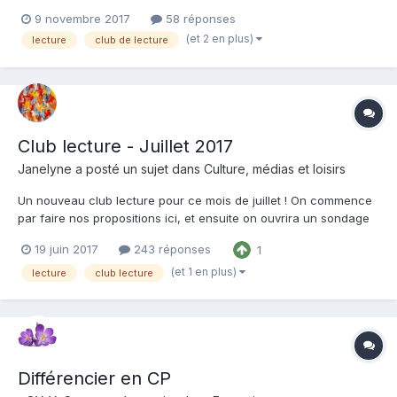
page 2) : Suite en premier commentaire.
9 novembre 2017
58 réponses
(et 2 en plus)
lecture
club de lecture
Club lecture - Juillet 2017
Janelyne a posté un sujet dans
Culture, médias et loisirs
Un nouveau club lecture pour ce mois de juillet ! On commence
par faire nos propositions ici, et ensuite on ouvrira un sondage
pour voter et choisir (le/les livre/s de l'été), puis échanger
19 juin 2017
243 réponses
1
Rappel : de préférence des livres de poches, si ce n'est pas un
livre de poche qui est élu, alors...
(et 1 en plus)
lecture
club lecture
Différencier en CP