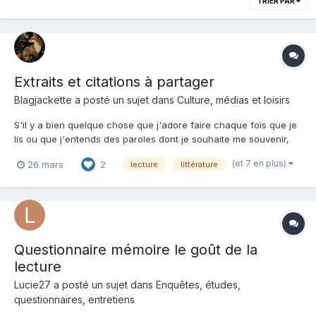
TRIER PAR
Extraits et citations à partager
Blagjackette a posté un sujet dans
Culture, médias et loisirs
S'il y a bien quelque chose que j'adore faire chaque fois que je
lis ou que j'entends des paroles dont je souhaite me souvenir,
c'est de les écrire dans un petit cahier, que j'aime relire de
(et 7 en plus)
26 mars
2
lecture
littérature
temps en temps. Hier soir, en finissant de copier les passages
d'un livre -terminé il y a fort longtemps...
Questionnaire mémoire le goût de la
lecture
Lucie27 a posté un sujet dans
Enquêtes, études,
questionnaires, entretiens