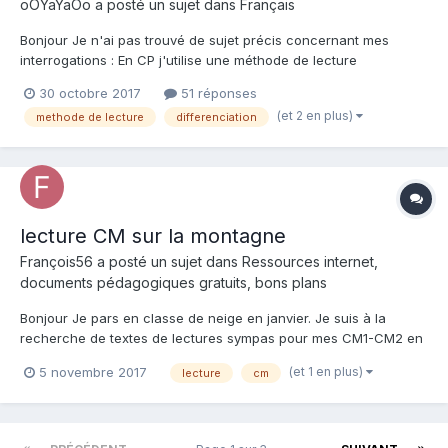
oOYaYaOo a posté un sujet dans
Français
Bonjour Je n'ai pas trouvé de sujet précis concernant mes
interrogations : En CP j'utilise une méthode de lecture
(ribambelle) pour différentes raisons. Ma question est : comment
30 octobre 2017
51 réponses
différencier le travail lorsque les élèves travaillent tous sur le
(et 2 en plus)
methode de lecture
differenciation
même support : cahier d'activité en...
lecture CM sur la montagne
François56 a posté un sujet dans
Ressources internet,
documents pédagogiques gratuits, bons plans
Bonjour Je pars en classe de neige en janvier. Je suis à la
recherche de textes de lectures sympas pour mes CM1-CM2 en
textes simples ou en romans. Merci!
(et 1 en plus)
5 novembre 2017
lecture
cm