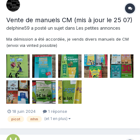
Vente de manuels CM (mis à jour le 25 07)
delphine59 a posté un sujet dans
Les petites annonces
Ma démission a été accordée, je vends divers manuels de CM
(envoi via vinted possible)
https://www.vinted.fr/member/20773139 Le frais de port ne sont
pas compris.
18 juin 2024
1 réponse
(et 1 en plus)
picot
mhm