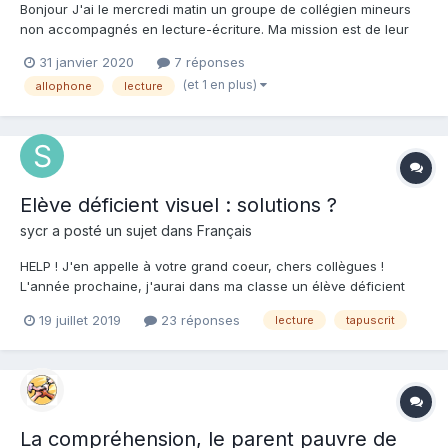
Bonjour J'ai le mercredi matin un groupe de collégien mineurs
non accompagnés en lecture-écriture. Ma mission est de leur
apprendre à lire et à écrire (en français). Certains, dont un en
31 janvier 2020
7 réponses
particulier, n'entendent pas le u et ne font pas la différence
(et 1 en plus)
allophone
lecture
avec le ou. Ce qui est logique pui...
Elève déficient visuel : solutions ?
sycr a posté un sujet dans
Français
HELP ! J'en appelle à votre grand coeur, chers collègues !
L'année prochaine, j'aurai dans ma classe un élève déficient
visuel pour lequel je dois adapter tous les documents écrits
19 juillet 2019
23 réponses
lecture
tapuscrit
(police century gothic, 18, double interligne). Je recherche des
tapuscrits de livres de la littérature...
La compréhension, le parent pauvre de