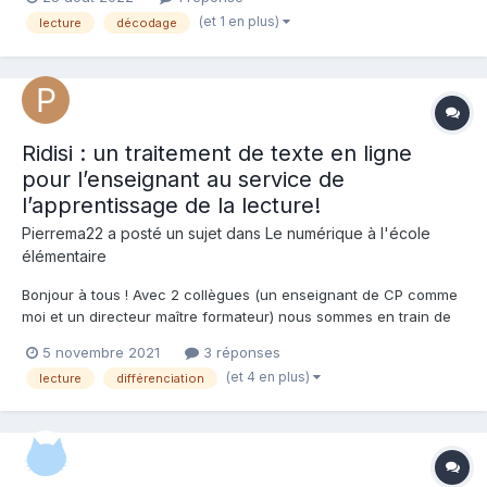
lecture. je me demande si une évaluation diagnostique en
(et 1 en plus)
lecture
décodage
lecture ne serait pas pertinente dans son ca...
Ridisi : un traitement de texte en ligne
pour l’enseignant au service de
l’apprentissage de la lecture!
Pierrema22 a posté un sujet dans
Le numérique à l'école
élémentaire
Bonjour à tous ! Avec 2 collègues (un enseignant de CP comme
moi et un directeur maître formateur) nous sommes en train de
créer un traitement de texte en ligne servant à faciliter la
5 novembre 2021
3 réponses
différenciation des enseignants concernant l'apprentissage de
(et 4 en plus)
lecture
différenciation
la lecture. Ce projet permet un gain de temp...