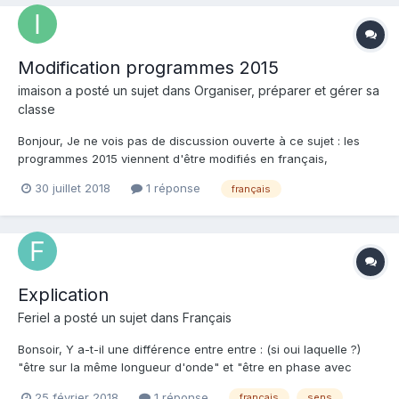
Modification programmes 2015
imaison a posté un sujet dans
Organiser, préparer et gérer sa
classe
Bonjour, Je ne vois pas de discussion ouverte à ce sujet : les
programmes 2015 viennent d'être modifiés en français,
mathématiques et EMC :
30 juillet 2018
1 réponse
français
http://www.education.gouv.fr/pid285/bulletin_officiel.html?
cid_bo=132987
http://www.education.gouv.fr/pid285/bulletin_officiel.html?
cid_bo=13298...
Explication
Feriel a posté un sujet dans
Français
Bonsoir, Y a-t-il une différence entre entre : (si oui laquelle ?)
"être sur la même longueur d'onde" et "être en phase avec
quelqu'un". Merci d'avance.
25 février 2018
1 réponse
français
sens