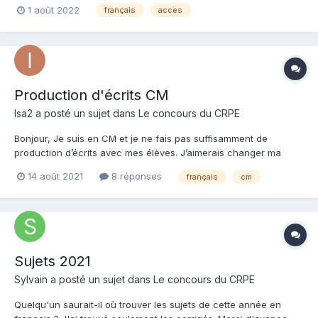
1 août 2022
français
acces
Production d'écrits CM
Isa2 a posté un sujet dans
Le concours du CRPE
Bonjour, Je suis en CM et je ne fais pas suffisamment de
production d’écrits avec mes élèves. J’aimerais changer ma
pratique mais je ne vois pas comment faire… Je suis vite noyée
14 août 2021
8 réponses
français
cm
par les corrections… Merci pour vos pratiques et vos idées.
Sujets 2021
Sylvain a posté un sujet dans
Le concours du CRPE
Quelqu'un saurait-il où trouver les sujets de cette année en