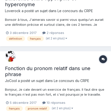
hyperonyme
Loverock a posté un sujet dans
Le concours du CRPE
Bonsoir à tous, J'aimerais savoir si parmi vous quelqu'un aurait
une définition précise et surtout claire, de ces 2 termes. Je
pense avoir compris l'idée mais je voudrais m'en assurer
3 décembre 2017
2 réponses
(et 2 en plus)
définition
français
Fonction du pronom relatif dans une
phrase
JoCool a posté un sujet dans
Le concours du CRPE
Bonjour, Je cale devant un exercice de français. Il faut dire que
le français n'est pas mon fort, et c'est pourquoi je le travaille.
Cet exercice propose plusieurs phrases dans lesquelles on
5 décembre 2017
10 réponses
trouve tous les pronoms relatifs (qui, que, quoi, dont, où) et
(et 2 en plus)
français
pronom relatif
demande de donner leur fonction (on...