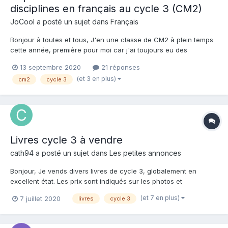
disciplines en français au cycle 3 (CM2)
JoCool a posté un sujet dans
Français
Bonjour à toutes et tous, J'en une classe de CM2 à plein temps
cette année, première pour moi car j'ai toujours eu des
décharges par-ci par-là. Je me rends compte que sur le
13 septembre 2020
21 réponses
français, je n'ai pas un bon équilibre des différentes disciplines
(et 3 en plus)
cm2
cycle 3
et je souhaite avoir votre avis sur une bonne répartit...
Livres cycle 3 à vendre
cath94 a posté un sujet dans
Les petites annonces
Bonjour, Je vends divers livres de cycle 3, globalement en
excellent état. Les prix sont indiqués sur les photos et
s'entendent hors frais de port. Possibilité de remise en main
(et 7 en plus)
7 juillet 2020
livres
cycle 3
propre autour d'Arcueil (94110), Bagneux... Très bonne journée !