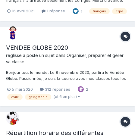
français ? J'ai trouvé seulement les corrigés. Merci d'avance.
16 avril 2021
1 réponse
1
français
crpe
VENDEE GLOBE 2020
reglisse a posté un sujet dans
Organiser, préparer et gérer
sa classe
Bonjour tout le monde, Le 8 novembre 2020, partira le Vendée
Globe. Passionnée, je suis la course avec mes classes tous les
4 ans depuis 2004. C'est toujours un projet très porteur pour les
5 mai 2020
312 réponses
2
élèves. Je vous propose, via ce sujet, de pouvoir suivre au fur et
à mesure la course, de nous...
(et 6 en plus)
voile
géographie
Répartition horaire des différentes