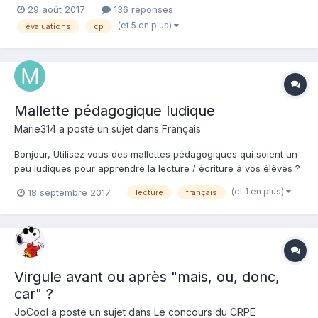
29 août 2017
136 réponses
evaluations-en-francais-et-en-mathematiques-vont-etre-
(et 5 en plus)
évaluations
cp
systematisees-en-debut-de-cp-et-de-
6e_5177837_1473685.html?
utm_campaign=Lehuit&utm_medium=Soci...
Mallette pédagogique ludique
Marie314 a posté un sujet dans
Français
Bonjour, Utilisez vous des mallettes pédagogiques qui soient un
peu ludiques pour apprendre la lecture / écriture à vos élèves ?
Auriez vous des références ? Que pensez vous de ce type
(et 1 en plus)
18 septembre 2017
lecture
français
d'outil ? Merci Marie
Virgule avant ou après "mais, ou, donc,
car" ?
JoCool a posté un sujet dans
Le concours du CRPE