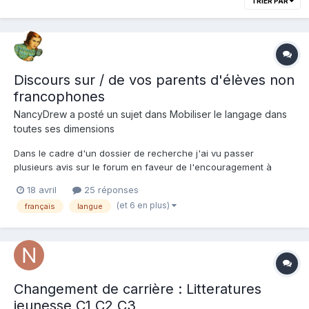
TRIER PAR
Discours sur / de vos parents d'élèves non
francophones
NancyDrew a posté un sujet dans
Mobiliser le langage dans
toutes ses dimensions
Dans le cadre d'un dossier de recherche j'ai vu passer
plusieurs avis sur le forum en faveur de l'encouragement à
parler français à la maison, pour des parents non
18 avril
25 réponses
francophones; Certaines interventions datent d'environ 20 ans,
(et 6 en plus)
français
langue
un peu moins pour certaines. Avez-vous évolué dans cette
pratique? Merci...
Changement de carrière : Litteratures
jeunesse C1 C2 C3