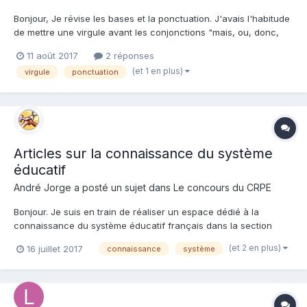
Bonjour, Je révise les bases et la ponctuation. J'avais l'habitude
de mettre une virgule avant les conjonctions "mais, ou, donc,
car". Or, il y a quelques temps, utilisant le logiciel de correction
11 août 2017
2 réponses
orthographique Antidote, il m'a indiqué que la virgule se mettait
(et 1 en plus)
virgule
ponctuation
après. Peu confiant dans mes...
Articles sur la connaissance du système
éducatif
André Jorge a posté un sujet dans
Le concours du CRPE
Bonjour. Je suis en train de réaliser un espace dédié à la
connaissance du système éducatif français dans la section
"Articles" du site : http://forums-enseignants-du-
(et 2 en plus)
16 juillet 2017
connaissance
système
primaire.com/index.html/connaissance-du-système-éducatif/ Il
est encore incomplet et sera enrichi au fil du temps....