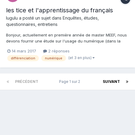
les tice et l'apprentissage du français
lugulu a posté un sujet dans
Enquêtes, études,
questionnaires, entretiens
Bonjour, actuellement en première année de master MEEF, nous
devons fournir une étude sur l'usage du numérique (dans la
mesure du possible dans les écoles) et de son utilisation pour la
14 mars 2017
2 réponses
différenciation en français. De ce fait, nous aimerions l'avis de
(et 3 en plus)
différenciation
numérique
professionnels en poste concernant plu...
PRÉCÉDENT
Page 1 sur 2
SUIVANT