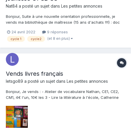
Nat84 a posté un sujet dans
Les petites annonces
Bonjour, Suite à une nouvelle orientation professionnelle, je
vends ma bibliothèque de maîtresse (15 ans d'achats !!!!) : doc
pédagogiques, albums littérature jeunesse en français, anglais,
24 avril 2022
9 réponses
allemand. Photos sur demande. Pour l'instant, que des livres
(et 8 en plus)
cycle 1
cycle2
mais bientôt les jeux de mes ateliers a...
Vends livres français
letsgo89 a posté un sujet dans
Les petites annonces
Bonjour, Je vends : - Atelier de vocabulaire Nathan, CE1, CE2,
CM1, 4€ l'un, 10€ les 3 - Lire la littérature à l'école, Catherine
Tauveron, Hatier Pédagogie, 5€ - Projet lecteur 8 à 12 ans,
Accès, 30€ (65€ neuf) - Fables et BD avec La Fontaine, 5€ - un
projet pour arti...