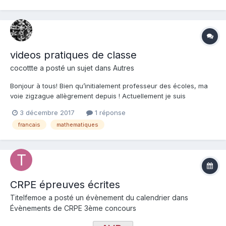
videos pratiques de classe
cocottte a posté un sujet dans
Autres
Bonjour à tous! Bien qu’initialement professeur des écoles, ma
voie zigzague allègrement depuis ! Actuellement je suis
conseillère pédagogique dans une ONG en Afghanistan et je
3 décembre 2017
1 réponse
fais de la formation de formateurs. Ceux-ci m’ont demandé de
francais
mathematiques
visionner des vidéos tournées dans des classes en Fr...
CRPE épreuves écrites
Titelfemoe a posté un évènement du calendrier dans
Évènements de CRPE 3ème concours