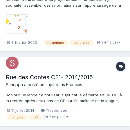
souhaite rassembler des informations sur l'apprentissage de la
lecture en français et j’aimerais recueillir votre expertise à ce
sujet — à l’aide de cinq questions que vous trouverez ici:
https://forms.gle/crowkgYF9hi8RS4s6. Un c...
(et 3 en plus)
3 février 2020
numérique
lecture cp
Rue des Contes CE1- 2014/2015
Schuppa a posté un sujet dans
Français
Bonjour, Je lance ce nouveau sujet car je démarre en CP-CE1 à
la rentrée après deux ans de CP pur. En maîtrise de la langue,
j'utiliserai Réussir son Entrée en Grammaire et en lecture, nous
11 juillet 2014
11 réponses
avons fait le choix avec ma collègue de Rue des Contes. J'ai
(et 2 en plus)
français
ce1
commencé à regarder comment organiser ma progra...