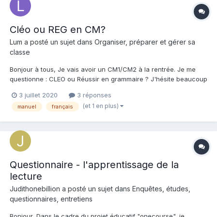
Cléo ou REG en CM?
Lum a posté un sujet dans
Organiser, préparer et gérer sa
classe
Bonjour à tous, Je vais avoir un CM1/CM2 à la rentrée. Je me
questionne : CLEO ou Réussir en grammaire ? J'hésite beaucoup
entre les deux. Utilisez vous l'un des deux, ou les deux ? Quels
3 juillet 2020
3 réponses
avantages/inconvénients y trouvez vous ? Trouvez vous CLEO
(et 1 en plus)
manuel
français
assez "performant" pour la compréhension...
Questionnaire - l'apprentissage de la
lecture
Judithonebillion a posté un sujet dans
Enquêtes, études,
questionnaires, entretiens
Bonjour, Dans le cadre du projet éducatif "onecourse", je